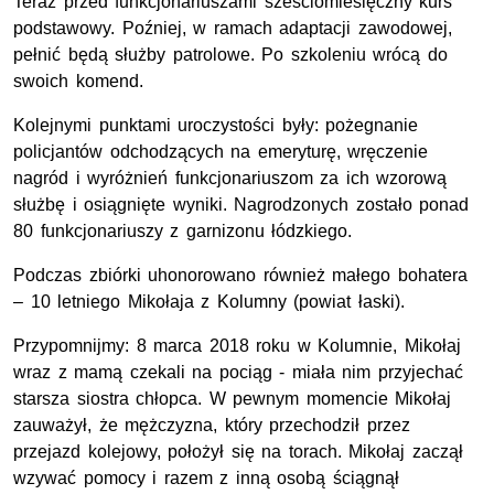
Teraz przed funkcjonariuszami sześciomiesięczny kurs
podstawowy. Poźniej, w ramach adaptacji zawodowej,
pełnić będą służby patrolowe. Po szkoleniu wrócą do
swoich komend.
Kolejnymi punktami uroczystości były: pożegnanie
policjantów odchodzących na emeryturę, wręczenie
nagród i wyróżnień funkcjonariuszom za ich wzorową
służbę i osiągnięte wyniki. Nagrodzonych zostało ponad
80 funkcjonariuszy z garnizonu łódzkiego.
Podczas zbiórki uhonorowano również małego bohatera
– 10 letniego Mikołaja z Kolumny (powiat łaski).
Przypomnijmy: 8 marca 2018 roku w Kolumnie, Mikołaj
wraz z mamą czekali na pociąg - miała nim przyjechać
starsza siostra chłopca. W pewnym momencie Mikołaj
zauważył, że mężczyzna, który przechodził przez
przejazd kolejowy, położył się na torach. Mikołaj zaczął
wzywać pomocy i razem z inną osobą ściągnął