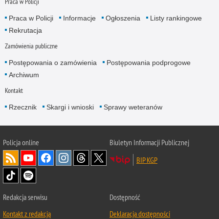
Praca w Policji
Praca w Policji
Informacje
Ogłoszenia
Listy rankingowe
Rekrutacja
Zamówienia publiczne
Postępowania o zamówienia
Postępowania podprogowe
Archiwum
Kontakt
Rzecznik
Skargi i wnioski
Sprawy weteranów
Policja
online
Biuletyn Informacji Publicznej
BIP KGP
Redakcja serwisu
Dostępność
Kontakt z redakcją
Deklaracja dostępności