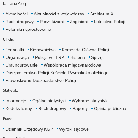
Działania Policji
Aktualności
Aktualności z województw
Archiwum X
Ruch drogowy
Poszukiwani
Zaginieni
Lotnictwo Policji
Polemiki i sprostowania
O Policji
Jednostki
Kierownictwo
Komenda Główna Policji
Organizacja
Policja w III RP
Historia
Sprzęt
Umundurowanie
Współpraca międzynarodowa
Duszpasterstwo Policji Kościoła Rzymskokatolickiego
Prawosławne Duszpasterstwo Policji
Statystyka
Informacje
Ogólne statystyki
Wybrane statystyki
Kodeks karny
Ruch drogowy
Raporty
Opinia publiczna
Prawo
Dziennik Urzędowy KGP
Wyroki sądowe