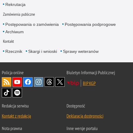
Rekrutacja
Zamówienia publiczne
Postępowania o zamówienia
Postępowania podprogowe
Archiwum
Kontakt
Rzecznik
Skargi i wnioski
Sprawy weteranów
Policja
online
Biuletyn Informacji Publicznej
BIP KGP
Redakcja serwisu
Dostępność
Kontakt z redakcją
Deklaracja dostępności
Nota prawna
Inne wersje portalu