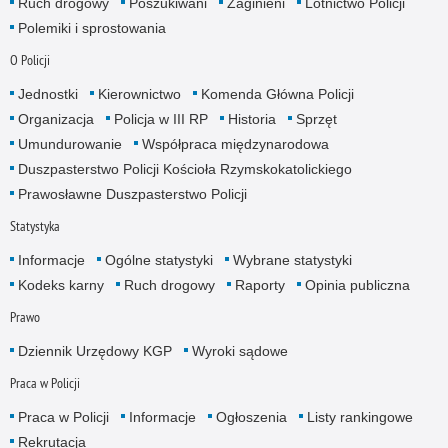
Ruch drogowy
Poszukiwani
Zaginieni
Lotnictwo Policji
Polemiki i sprostowania
O Policji
Jednostki
Kierownictwo
Komenda Główna Policji
Organizacja
Policja w III RP
Historia
Sprzęt
Umundurowanie
Współpraca międzynarodowa
Duszpasterstwo Policji Kościoła Rzymskokatolickiego
Prawosławne Duszpasterstwo Policji
Statystyka
Informacje
Ogólne statystyki
Wybrane statystyki
Kodeks karny
Ruch drogowy
Raporty
Opinia publiczna
Prawo
Dziennik Urzędowy KGP
Wyroki sądowe
Praca w Policji
Praca w Policji
Informacje
Ogłoszenia
Listy rankingowe
Rekrutacja