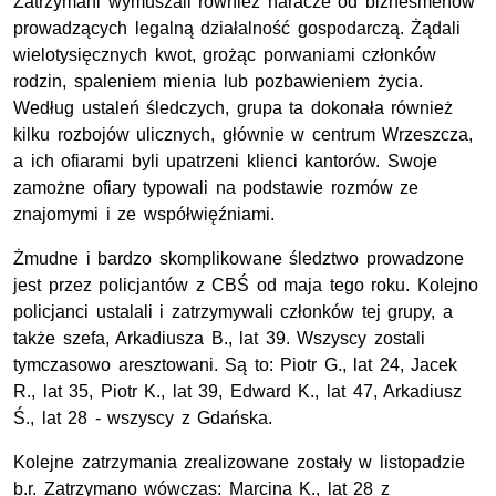
Zatrzymani wymuszali również haracze od biznesmenów
prowadzących legalną działalność gospodarczą. Żądali
wielotysięcznych kwot, grożąc porwaniami członków
rodzin, spaleniem mienia lub pozbawieniem życia.
Według ustaleń śledczych, grupa ta dokonała również
kilku rozbojów ulicznych, głównie w centrum Wrzeszcza,
a ich ofiarami byli upatrzeni klienci kantorów. Swoje
zamożne ofiary typowali na podstawie rozmów ze
znajomymi i ze współwięźniami.
Żmudne i bardzo skomplikowane śledztwo prowadzone
jest przez policjantów z CBŚ od maja tego roku. Kolejno
policjanci ustalali i zatrzymywali członków tej grupy, a
także szefa, Arkadiusza B., lat 39. Wszyscy zostali
tymczasowo aresztowani. Są to: Piotr G., lat 24, Jacek
R., lat 35, Piotr K., lat 39, Edward K., lat 47, Arkadiusz
Ś., lat 28 - wszyscy z Gdańska.
Kolejne zatrzymania zrealizowane zostały w listopadzie
b.r. Zatrzymano wówczas: Marcina K., lat 28 z