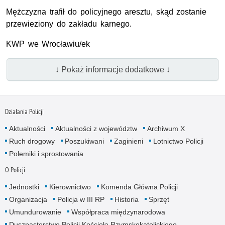
Mężczyzna trafił do policyjnego aresztu, skąd zostanie
przewieziony do zakładu karnego.
KWP we Wrocławiu/ek
↓ Pokaż informacje dodatkowe ↓
Działania Policji
Aktualności
Aktualności z województw
Archiwum X
Ruch drogowy
Poszukiwani
Zaginieni
Lotnictwo Policji
Polemiki i sprostowania
O Policji
Jednostki
Kierownictwo
Komenda Główna Policji
Organizacja
Policja w III RP
Historia
Sprzęt
Umundurowanie
Współpraca międzynarodowa
Duszpasterstwo Policji Kościoła Rzymskokatolickiego