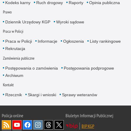
Kodeks karny
Ruch drogowy
Raporty
Opinia publiczna
Prawo
Dziennik Urzędowy KGP
Wyroki sądowe
Praca w Policji
Praca w Policji
Informacje
Ogłoszenia
Listy rankingowe
Rekrutacja
Zamówienia publiczne
Postępowania o zamówienia
Postępowania podprogowe
Archiwum
Kontakt
Rzecznik
Skargi i wnioski
Sprawy weteranów
Policja
online
Biuletyn Informacji Publicznej
BIP KGP