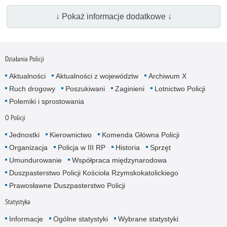
↓ Pokaż informacje dodatkowe ↓
Działania Policji
Aktualności
Aktualności z województw
Archiwum X
Ruch drogowy
Poszukiwani
Zaginieni
Lotnictwo Policji
Polemiki i sprostowania
O Policji
Jednostki
Kierownictwo
Komenda Główna Policji
Organizacja
Policja w III RP
Historia
Sprzęt
Umundurowanie
Współpraca międzynarodowa
Duszpasterstwo Policji Kościoła Rzymskokatolickiego
Prawosławne Duszpasterstwo Policji
Statystyka
Informacje
Ogólne statystyki
Wybrane statystyki