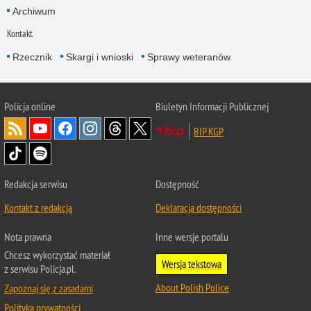
Archiwum
Kontakt
Rzecznik
Skargi i wnioski
Sprawy weteranów
Policja
online
Biuletyn Informacji Publicznej
BIP KGP
Redakcja serwisu
Dostępność
Kontakt z redakcją
Deklaracja dostępności
Nota prawna
Inne wersje portalu
Chcesz wykorzystać materiał
Wersja tekstowa
z serwisu Policja.pl.
About Polish Police
Zapoznaj się z zasadami
Polityka prywatności