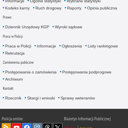
Informacje
Ogólne statystyki
Wybrane statystyki
Kodeks karny
Ruch drogowy
Raporty
Opinia publiczna
Prawo
Dziennik Urzędowy KGP
Wyroki sądowe
Praca w Policji
Praca w Policji
Informacje
Ogłoszenia
Listy rankingowe
Rekrutacja
Zamówienia publiczne
Postępowania o zamówienia
Postępowania podprogowe
Archiwum
Kontakt
Rzecznik
Skargi i wnioski
Sprawy weteranów
Policja
online
Biuletyn Informacji Publicznej