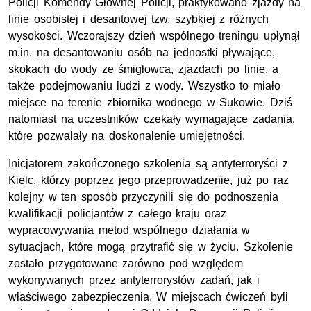
Policji Komendy Głównej Policji, praktykowano zjazdy na
linie osobistej i desantowej tzw. szybkiej z różnych
wysokości. Wczorajszy dzień wspólnego treningu upłynął
m.in. na desantowaniu osób na jednostki pływające,
skokach do wody ze śmigłowca, zjazdach po linie, a
także podejmowaniu ludzi z wody. Wszystko to miało
miejsce na terenie zbiornika wodnego w Sukowie. Dziś
natomiast na uczestników czekały wymagające zadania,
które pozwalały na doskonalenie umiejętności.
Inicjatorem zakończonego szkolenia są antyterroryści z
Kielc, którzy poprzez jego przeprowadzenie, już po raz
kolejny w ten sposób przyczynili się do podnoszenia
kwalifikacji policjantów z całego kraju oraz
wypracowywania metod wspólnego działania w
sytuacjach, które mogą przytrafić się w życiu. Szkolenie
zostało przygotowane zarówno pod względem
wykonywanych przez antyterrorystów zadań, jak i
właściwego zabezpieczenia. W miejscach ćwiczeń byli