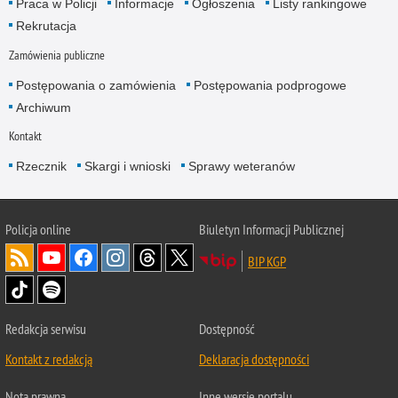
Praca w Policji
Informacje
Ogłoszenia
Listy rankingowe
Rekrutacja
Zamówienia publiczne
Postępowania o zamówienia
Postępowania podprogowe
Archiwum
Kontakt
Rzecznik
Skargi i wnioski
Sprawy weteranów
Policja
online
Biuletyn Informacji Publicznej
BIP KGP
Redakcja serwisu
Dostępność
Kontakt z redakcją
Deklaracja dostępności
Nota prawna
Inne wersje portalu