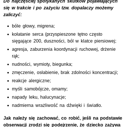
Do najczęściej spotykanych skutków pojawiających
się w trakcie i po zażyciu tzw. dopalaczy możemy
zaliczyć:
bóle głowy, migrena;
kołatanie serca (przyspieszone tętno często
sięgające 200, duszności, ból w klatce piersiowej;
agresja, zaburzenia koordynacji ruchowej, drżenie
rąk;
nudności, wymioty, biegunka;
zmęczenie, osłabienie, brak zdolności koncentracji;
reakcje alergiczne;
myśli samobójcze, omamy;
napady leku, halucynacje;
nadmierna wrażliwość na dźwięki i światło.
Jak należy się zachować, co robić, jeśli na podstawie
obserwacji zrodzi się podejrzenie, że dziecko zażywa