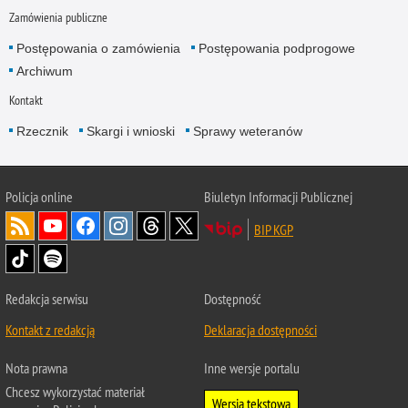
Zamówienia publiczne
Postępowania o zamówienia
Postępowania podprogowe
Archiwum
Kontakt
Rzecznik
Skargi i wnioski
Sprawy weteranów
Policja
online
Biuletyn Informacji Publicznej
BIP KGP
Redakcja serwisu
Dostępność
Kontakt z redakcją
Deklaracja dostępności
Nota prawna
Inne wersje portalu
Chcesz wykorzystać materiał
Wersja tekstowa