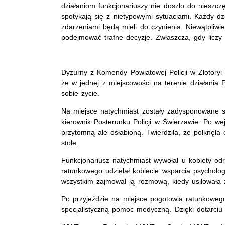
działaniom funkcjonariuszy nie doszło do nieszczę
spotykają się z nietypowymi sytuacjami. Każdy dzi
zdarzeniami będą mieli do czynienia. Niewątpli
podejmować trafne decyzje. Zwłaszcza, gdy liczy
Dyżurny z Komendy Powiatowej Policji w Złotoryi 
że w jednej z miejscowości na terenie działania 
sobie życie.
Na miejsce natychmiast zostały zadysponowane s
kierownik Posterunku Policji w Świerzawie. Po wej
przytomną ale osłabioną. Twierdziła, że połknęła 
stole.
Funkcjonariusz natychmiast wywołał u kobiety o
ratunkowego udzielał kobiecie wsparcia psycholo
wszystkim zajmował ją rozmową, kiedy usiłowała 
Po przyjeździe na miejsce pogotowia ratunkowego,
specjalistyczną pomoc medyczną. Dzięki dotarciu