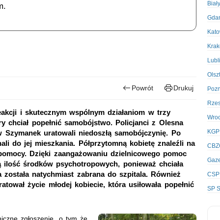
Biał
m.
Gda
Kato
Kra
Lubl
Olsz
Powrót
Drukuj
Poz
Rze
 reakcji i skutecznym wspólnym działaniom w trzy
Wro
óry chciał popełnić samobójstwo. Policjanci z Olesna
KGP
aw Szymanek uratowali niedoszłą samobójczynię. Po
ali do jej mieszkania. Półprzytomną kobietę znaleźli na
CBZ
ej pomocy. Dzięki zaangażowaniu dzielnicowego pomoc
Gaze
żą ilość środków psychotropowych, ponieważ chciała
a została natychmiast zabrana do szpitala. Również
CSP
atował życie młodej kobiecie, która usiłowała popełnić
SP S
niczne zgłoszenie, o tym że