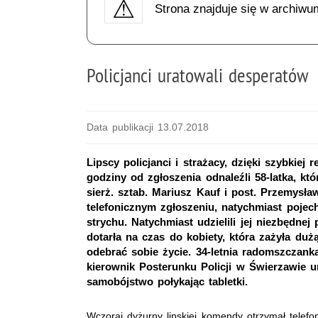
Strona znajduje się w archiwu
Policjanci uratowali desperatów
Data publikacji 13.07.2018
Lipscy policjanci i strażacy, dzięki szybkiej
godziny od zgłoszenia odnaleźli 58-latka, kt
sierż. sztab. Mariusz Kauf i post. Przemysł
telefonicznym zgłoszeniu, natychmiast pojech
strychu. Natychmiast udzielili jej niezbędn
dotarła na czas do kobiety, która zażyła du
odebrać sobie życie. 34-letnia radomszczank
kierownik Posterunku Policji w Świerzawie ur
samobójstwo połykając tabletki.
Wczoraj dyżurny lipskiej komendy otrzymał telefo