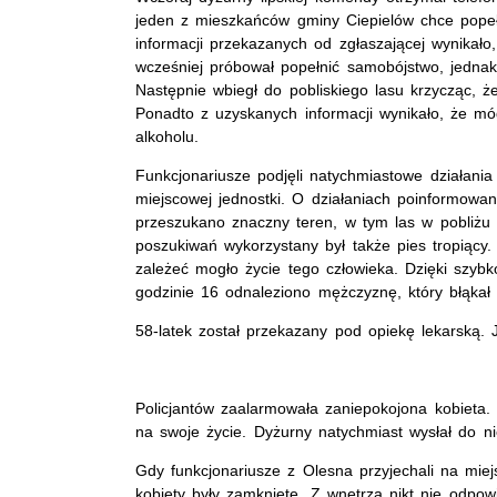
jeden z mieszkańców gminy Ciepielów chce pope
informacji przekazanych od zgłaszającej wynikało
wcześniej próbował popełnić samobójstwo, jednak
Następnie wbiegł do pobliskiego lasu krzycząc, że
Ponadto z uzyskanych informacji wynikało, że m
alkoholu.
Funkcjonariusze podjęli natychmiastowe działania
miejscowej jednostki. O działaniach poinformowan
przeszukano znaczny teren, w tym las w pobliżu
poszukiwań wykorzystany był także pies tropiący.
zależeć mogło życie tego człowieka. Dzięki szybk
godzinie 16 odnaleziono mężczyznę, który błąkał 
58-latek został przekazany pod opiekę lekarską. 
Policjantów zaalarmowała zaniepokojona kobieta. P
na swoje życie. Dyżurny natychmiast wysłał do niej
Gdy funkcjonariusze z Olesna przyjechali na mie
kobiety były zamknięte. Z wnętrza nikt nie odpow