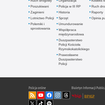
Ruch drogowy
Organizacja
Kodeks k
Poszukiwani
Policja w III RP
Ruch dr
Zaginieni
Historia
Raporty
Lotnictwo Policji
Sprzęt
Opinia p
Polemiki i
Umundurowanie
sprostowania
Współpraca
międzynarodowa
Duszpasterstwo
Policji Kościoła
Rzymskokatolickiego
Prawosławne
Duszpasterstwo
Policji
Policja
online
Biuletyn Informacji Public
BIP KGP