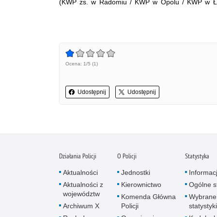
(KWP zs. w Radomiu / KWP w Opolu / KWP w Ło
Ocena: 1/5 (1)
Udostępnij
Udostępnij
Działania Policji
O Policji
Statystyka
Aktualności
Jednostki
Informac
Aktualności z
Kierownictwo
Ogólne st
województw
Komenda Główna
Wybrane
Archiwum X
Policji
statystyki