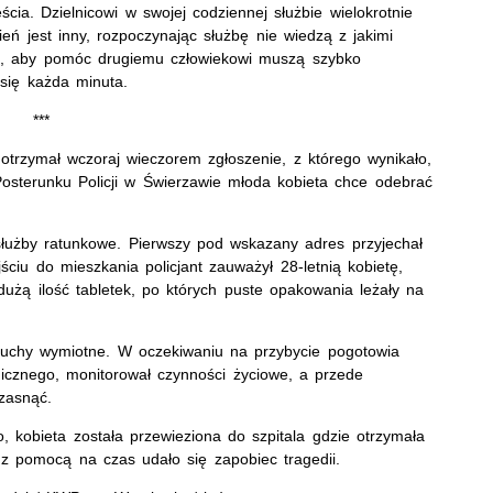
ścia. Dzielnicowi w swojej codziennej służbie wielokrotnie
eń jest inny, rozpoczynając służbę nie wiedzą z jakimi
wie, aby pomóc drugiemu człowiekowi muszą szybko
 się każda minuta.
***
otrzymał wczoraj wieczorem zgłoszenie, z którego wynikało,
Posterunku Policji w Świerzawie młoda kobieta chce odebrać
łużby ratunkowe. Pierwszy pod wskazany adres przyjechał
ściu do mieszkania policjant zauważył 28-letnią kobietę,
dużą ilość tabletek, po których puste opakowania leżały na
druchy wymiotne. W oczekiwaniu na przybycie pogotowia
gicznego, monitorował czynności życiowe, a przede
zasnąć.
 kobieta została przewieziona do szpitala gdzie otrzymała
 z pomocą na czas udało się zapobiec tragedii.