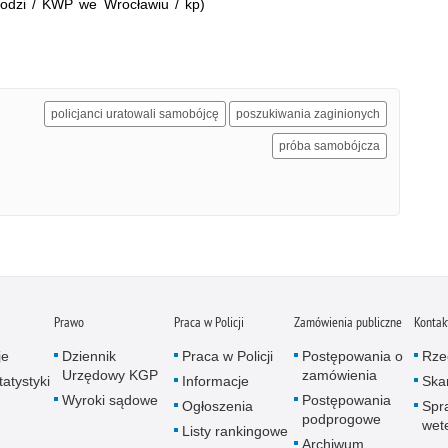
dzi / KWP we Wrocławiu / kp)
policjanci uratowali samobójcę
poszukiwania zaginionych
próba samobójcza
Prawo
Praca w Policji
Zamówienia publiczne
Kontak
je
Dziennik
Praca w Policji
Postępowania o
Rze
Urzędowy KGP
zamówienia
atystyki
Informacje
Skar
Wyroki sądowe
Postępowania
Ogłoszenia
Spr
podprogowe
wet
Listy rankingowe
Archiwum