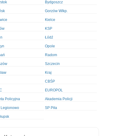
ystok
Bydgoszcz
ńsk
Gorzów Wlkp.
wice
Kielce
ków
KSP
in
Łódź
tyn
Opole
nań
Radom
szów
Szczecin
cław
Kraj
CBŚP
C
EUROPOL
ta Policyjna
Akademia Policji
 Legionowo
SP Piła
łupsk