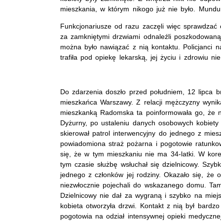
mieszkania, w którym nikogo już nie było. Munduro
Funkcjonariusze od razu zaczęli więc sprawdzać 
za zamkniętymi drzwiami odnaleźli poszkodowaną.
można było nawiązać z nią kontaktu. Policjanci na
trafiła pod opiekę lekarską, jej życiu i zdrowiu n
Do zdarzenia doszło przed południem, 12 lipca b
mieszkańca Warszawy. Z relacji mężczyzny wynika
mieszkanką Radomska ta poinformowała go, że nie 
Dyżurny, po ustaleniu danych osobowych kobiet
skierował patrol interwencyjny do jednego z mi
powiadomiona straż pożarna i pogotowie ratunkow
się, że w tym mieszkaniu nie ma 34-latki. W kor
tym czasie służbę wsłuchał się dzielnicowy. Szybk
jednego z członków jej rodziny. Okazało się, że 
niezwłocznie pojechali do wskazanego domu. Tam 
Dzielnicowy nie dał za wygraną i szybko na miejs
kobieta otworzyła drzwi. Kontakt z nią był bardzo
pogotowia na odział intensywnej opieki medycznej