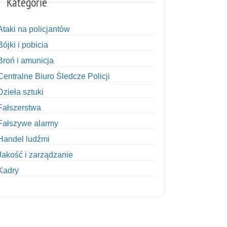
Kategorie
Ataki na policjantów
Bójki i pobicia
Broń i amunicja
Centralne Biuro Śledcze Policji
Dzieła sztuki
Fałszerstwa
Fałszywe alarmy
Handel ludźmi
Jakość i zarządzanie
Kadry
Kobiety w Policji
Korupcja
Kradzież