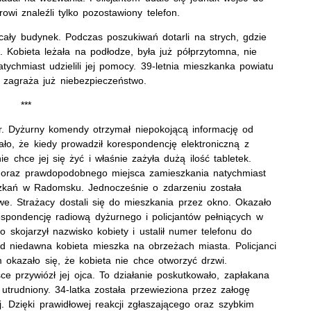
wi znaleźli tylko pozostawiony telefon.
cały budynek. Podczas poszukiwań dotarli na strych, gdzie
 Kobieta leżała na podłodze, była już półprzytomna, nie
tychmiast udzielili jej pomocy. 39-letnia mieszkanka powiatu
ie zagraża już niebezpieczeństwo.
***
r. Dyżurny komendy otrzymał niepokojącą informację od
ło, że kiedy prowadził korespondencję elektroniczną z
chce jej się żyć i właśnie zażyła dużą ilość tabletek.
y oraz prawdopodobnego miejsca zamieszkania natychmiast
eszkań w Radomsku. Jednocześnie o zdarzeniu została
e. Strażacy dostali się do mieszkania przez okno. Okazało
espondencję radiową dyżurnego i policjantów pełniących w
o skojarzył nazwisko kobiety i ustalił numer telefonu do
od niedawna kobieta mieszka na obrzeżach miasta. Policjanci
okazało się, że kobieta nie chce otworzyć drzwi.
ce przywiózł jej ojca. To działanie poskutkowało, zapłakana
 utrudniony. 34-latka została przewieziona przez załogę
. Dzięki prawidłowej reakcji zgłaszającego oraz szybkim