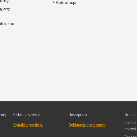
arny
Rekrutacja
ogowy
ubliczna
znej
Redakcja serwisu
Dostępność
Nota p
Chcesz 
Kontakt z redakcją
Deklaracja dostępności
z serwis
Zapozna