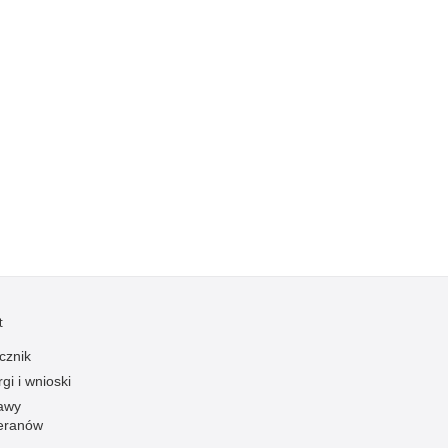
Profanacje, zbeszczeszczania
Profilaktyka
Przemoc domowa
Przemoc w szkole
Przemyt
Przestępczość alkoholowa
Przestępczość bankowa i kredytowa
Przestępczość cudzoziemców
Przestępczość farmaceutyczna
Przestępczość gospodarcza
t
Przestępczość internetowa
cznik
Przestępczość komputerowa
gi i wnioski
Przestępczość kryminalna
awy
Przestępczość międzynarodowa
eranów