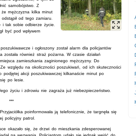
łnić samobójstwo. Z
, że mężczyzna kilka minut
 odstąpił od tego zamiaru.
 i tak sobie odbierze życie.
ógł być pod wpływem
 poszukiwawcze i ogłoszony został alarm dla policjantów
a została również straż pożarna. W czasie działań
 miejsca zamieszkania zaginionego mężczyzny. Do
 Ze względu na okoliczności poszukiwań, od ich skuteczności
o podjętej akcji poszukiwawczej kilkanaście minut po
się po lesie.
Jego życiu i zdrowiu nie zagraża już niebezpieczeństwo.
***
rzyjaciółka poinformowała ją telefonicznie, że targnęła się
 policyjny patrol.
jsce okazało się, że drzwi do mieszkania zdesperowanej
iadał na wezwania. Policjantom udało się jednak wejść do