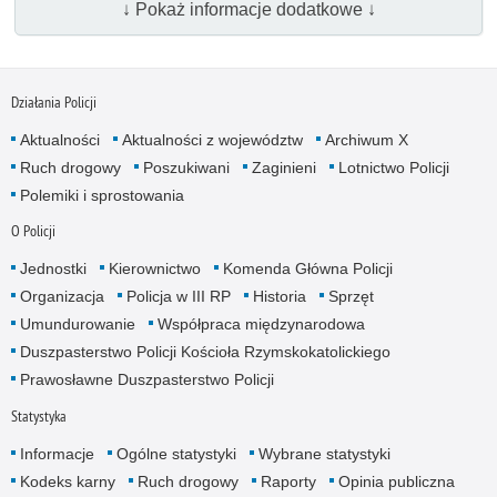
↓ Pokaż informacje dodatkowe ↓
Działania Policji
Aktualności
Aktualności z województw
Archiwum X
Ruch drogowy
Poszukiwani
Zaginieni
Lotnictwo Policji
Polemiki i sprostowania
O Policji
Jednostki
Kierownictwo
Komenda Główna Policji
Organizacja
Policja w III RP
Historia
Sprzęt
Umundurowanie
Współpraca międzynarodowa
Duszpasterstwo Policji Kościoła Rzymskokatolickiego
Prawosławne Duszpasterstwo Policji
Statystyka
Informacje
Ogólne statystyki
Wybrane statystyki
Kodeks karny
Ruch drogowy
Raporty
Opinia publiczna