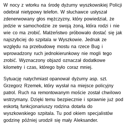
W nocy z wtorku na środę dyżurny wyszkowskiej Policji
odebrał nietypowy telefon. W słuchawce usłyszał
zdenerwowany głos mężczyzny, który powiedział, że
jedzie w samochodzie ze swoją żoną, która rodzi i nie
wie co ma zrobić. Małżeństwo próbowało dostać się jak
najszybciej do szpitala w Wyszkowie. Jednak ze
względu na przebudowę mostu na rzece Bug i
wprowadzony ruch jednokierunkowy nie mogli tego
zrobić. Wyznaczony objazd oznaczał dodatkowe
kilometry i czas, którego było coraz mniej.
Sytuację natychmiast opanował dyżurny asp. szt.
Grzegorz Rzemek, który wysłał na miejsce policyjny
patrol. Ruch na remontowanym moście został chwilowo
wstrzymany. Dzięki temu bezpiecznie i sprawnie już pod
eskortą funkcjonariuszy rodzina dotarła do
wyszkowskiego szpitala. Tu pod okiem specjalistów
godzinę później urodził się mały Aleksander.