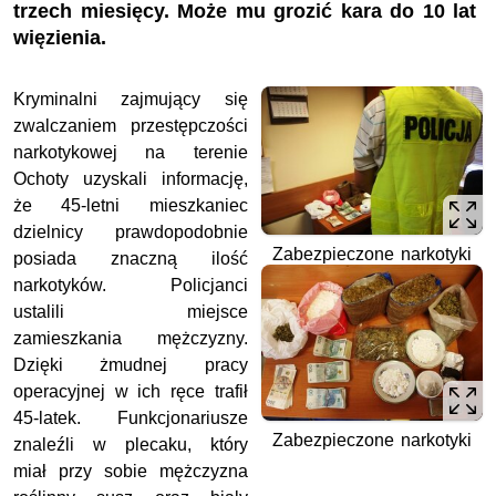
trzech miesięcy. Może mu grozić kara do 10 lat
więzienia.
Kryminalni zajmujący się
zwalczaniem przestępczości
narkotykowej na terenie
Ochoty uzyskali informację,
że 45-letni mieszkaniec
dzielnicy prawdopodobnie
Zabezpieczone narkotyki
posiada znaczną ilość
narkotyków. Policjanci
ustalili miejsce
zamieszkania mężczyzny.
Dzięki żmudnej pracy
operacyjnej w ich ręce trafił
45-latek. Funkcjonariusze
Zabezpieczone narkotyki
znaleźli w plecaku, który
miał przy sobie mężczyzna