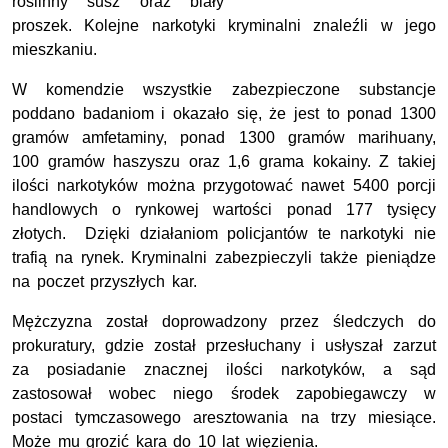
roślinny susz oraz biały
proszek. Kolejne narkotyki kryminalni znaleźli w jego
mieszkaniu.
W komendzie wszystkie zabezpieczone substancje
poddano badaniom i okazało się, że jest to ponad 1300
gramów amfetaminy, ponad 1300 gramów marihuany,
100 gramów haszyszu oraz 1,6 grama kokainy. Z takiej
ilości narkotyków można przygotować nawet 5400 porcji
handlowych o rynkowej wartości ponad 177 tysięcy
złotych. Dzięki działaniom policjantów te narkotyki nie
trafią na rynek. Kryminalni zabezpieczyli także pieniądze
na poczet przyszłych kar.
Mężczyzna został doprowadzony przez śledczych do
prokuratury, gdzie został przesłuchany i usłyszał zarzut
za posiadanie znacznej ilości narkotyków, a sąd
zastosował wobec niego środek zapobiegawczy w
postaci tymczasowego aresztowania na trzy miesiące.
Może mu grozić kara do 10 lat więzienia.