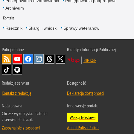
Postępowania o zamówienia
Postępowania podprogowe
Archiwum
Kontakt
Rzecznik
Skargi i wnioski
Sprawy weteranów
Policja
online
Biuletyn Informacji Publicznej
BIP KGP
Redakcja serwisu
Dostępność
Kontakt z redakcją
Deklaracja dostępności
Nota prawna
Inne wersje portalu
Chcesz wykorzystać materiał
Wersja tekstowa
z serwisu Policja.pl.
About Polish Police
Zapoznaj się z zasadami