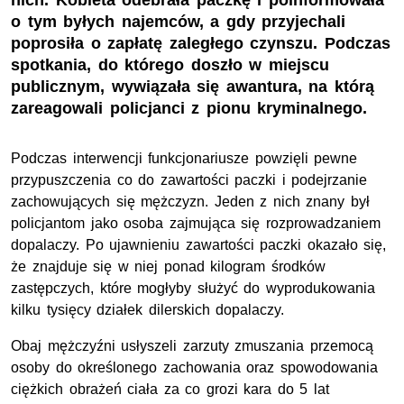
nich. Kobieta odebrała paczkę i poinformowała
o tym byłych najemców, a gdy przyjechali
poprosiła o zapłatę zaległego czynszu. Podczas
spotkania, do którego doszło w miejscu
publicznym, wywiązała się awantura, na którą
zareagowali policjanci z pionu kryminalnego.
Podczas interwencji funkcjonariusze powzięli pewne
przypuszczenia co do zawartości paczki i podejrzanie
zachowujących się mężczyzn. Jeden z nich znany był
policjantom jako osoba zajmująca się rozprowadzaniem
dopalaczy. Po ujawnieniu zawartości paczki okazało się,
że znajduje się w niej ponad kilogram środków
zastępczych, które mogłyby służyć do wyprodukowania
kilku tysięcy działek dilerskich dopalaczy.
Obaj mężczyźni usłyszeli zarzuty zmuszania przemocą
osoby do określonego zachowania oraz spowodowania
ciężkich obrażeń ciała za co grozi kara do 5 lat