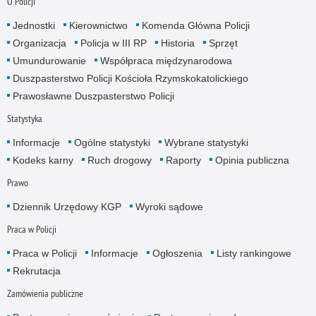
O Policji
Jednostki
Kierownictwo
Komenda Główna Policji
Organizacja
Policja w III RP
Historia
Sprzęt
Umundurowanie
Współpraca międzynarodowa
Duszpasterstwo Policji Kościoła Rzymskokatolickiego
Prawosławne Duszpasterstwo Policji
Statystyka
Informacje
Ogólne statystyki
Wybrane statystyki
Kodeks karny
Ruch drogowy
Raporty
Opinia publiczna
Prawo
Dziennik Urzędowy KGP
Wyroki sądowe
Praca w Policji
Praca w Policji
Informacje
Ogłoszenia
Listy rankingowe
Rekrutacja
Zamówienia publiczne