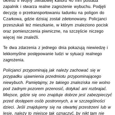
okresu II Wojny Światowej kalibru 40 mm posiada
zapalnik i stwarza realne zagrożenie wybuchu. Podjęli
decyzję o przetransportowaniu ładunku na poligon do
Czarkowa, gdzie dzisiaj został zdetonowany. Policjanci
przeszukali też mieszkanie, w którym znaleziono pocisk
oraz pomieszczenia piwniczne, na szczęście niczego
więcej nie znaleźli.
Te dwa zdarzenia z jednego dnia pokazują niewiedzę i
lekkomyślne postępowanie ludzi w sytuacji realnego
zagrożenia.
Policjanci przypominają jak należy zachować się w
przypadku ujawnienia przedmiotu przypominającego
niewybuch.
Pamiętajmy, że takiego znaleziska nie wolno
pod żadnym pozorem przenosić, dotykać ani rozbrajać.
Miejsce, gdzie się ono znajduje dobrze jest zabezpieczyć
przed dostępem osób postronnych, a w szczególności
dzieci. Jeśli znajdujemy się na otwartej przestrzeni lub w
lesie, należy to miejsce tak oznaczyć, by nikt tam nie