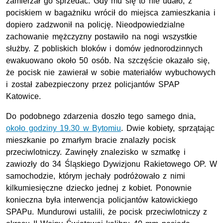
zamierzał go sprzedać. Gdy mu się to nie udało, z
pociskiem w bagażniku wrócił do miejsca zamieszkania i
dopiero zadzwonił na policję. Nieodpowiedzialne
zachowanie mężczyzny postawiło na nogi wszystkie
służby. Z pobliskich bloków i domów jednorodzinnych
ewakuowano około 50 osób. Na szczęście okazało się,
że pocisk nie zawierał w sobie materiałów wybuchowych
i został zabezpieczony przez policjantów SPAP
Katowice.
Do podobnego zdarzenia doszło tego samego dnia,
około godziny 19.30 w Bytomiu
. Dwie kobiety, sprzątając
mieszkanie po zmarłym bracie znalazły pocisk
przeciwlotniczy. Zawinęły znalezisko w szmatkę i
zawiozły do 34 Śląskiego Dywizjonu Rakietowego OP. W
samochodzie, którym jechały podróżowało z nimi
kilkumiesięczne dziecko jednej z kobiet. Ponownie
konieczna była interwencja policjantów katowickiego
SPAPu. Mundurowi ustalili, że pocisk przeciwlotniczy z