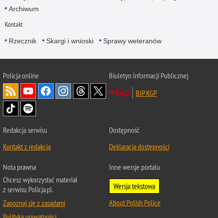
Archiwum
Kontakt
Rzecznik
Skargi i wnioski
Sprawy weteranów
Policja
online
Biuletyn Informacji Publicznej
BIP KGP
Redakcja serwisu
Dostępność
Kontakt z redakcją
Deklaracja dostępności
Nota prawna
Inne wersje portalu
Chcesz wykorzystać materiał
Wersja tekstowa
z serwisu Policja.pl.
About Polish Police
Zapoznaj się z zasadami
Polityka prywatności