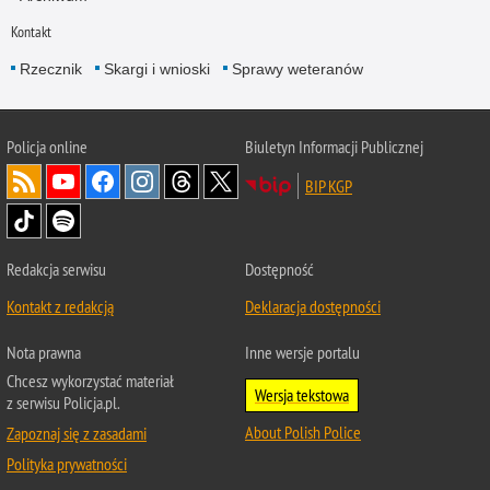
Kontakt
Rzecznik
Skargi i wnioski
Sprawy weteranów
Policja
online
Biuletyn Informacji Publicznej
BIP KGP
Redakcja serwisu
Dostępność
Kontakt z redakcją
Deklaracja dostępności
Nota prawna
Inne wersje portalu
Chcesz wykorzystać materiał
Wersja tekstowa
z serwisu Policja.pl.
About Polish Police
Zapoznaj się z zasadami
Polityka prywatności