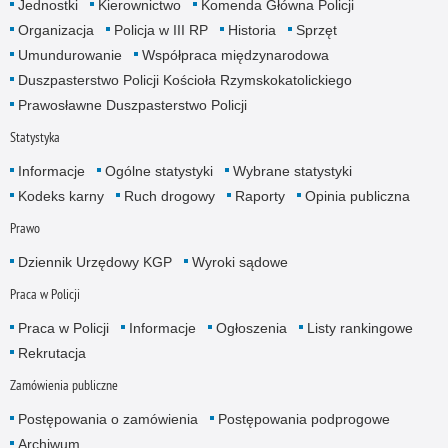
Jednostki
Kierownictwo
Komenda Główna Policji
Organizacja
Policja w III RP
Historia
Sprzęt
Umundurowanie
Współpraca międzynarodowa
Duszpasterstwo Policji Kościoła Rzymskokatolickiego
Prawosławne Duszpasterstwo Policji
Statystyka
Informacje
Ogólne statystyki
Wybrane statystyki
Kodeks karny
Ruch drogowy
Raporty
Opinia publiczna
Prawo
Dziennik Urzędowy KGP
Wyroki sądowe
Praca w Policji
Praca w Policji
Informacje
Ogłoszenia
Listy rankingowe
Rekrutacja
Zamówienia publiczne
Postępowania o zamówienia
Postępowania podprogowe
Archiwum