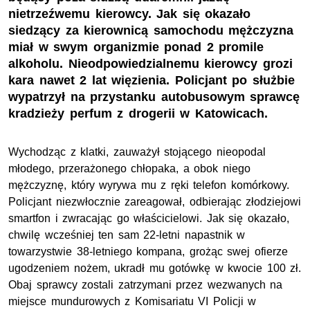
nietrzeźwemu kierowcy. Jak się okazało
siedzący za kierownicą samochodu mężczyzna
miał w swym organizmie ponad 2 promile
alkoholu. Nieodpowiedzialnemu kierowcy grozi
kara nawet 2 lat więzienia. Policjant po służbie
wypatrzył na przystanku autobusowym sprawcę
kradzieży perfum z drogerii w Katowicach.
Wychodząc z klatki, zauważył stojącego nieopodal
młodego, przerażonego chłopaka, a obok niego
mężczyznę, który wyrywa mu z ręki telefon komórkowy.
Policjant niezwłocznie zareagował, odbierając złodziejowi
smartfon i zwracając go właścicielowi. Jak się okazało,
chwilę wcześniej ten sam 22-letni napastnik w
towarzystwie 38-letniego kompana, grożąc swej ofierze
ugodzeniem nożem, ukradł mu gotówkę w kwocie 100 zł.
Obaj sprawcy zostali zatrzymani przez wezwanych na
miejsce mundurowych z Komisariatu VI Policji w