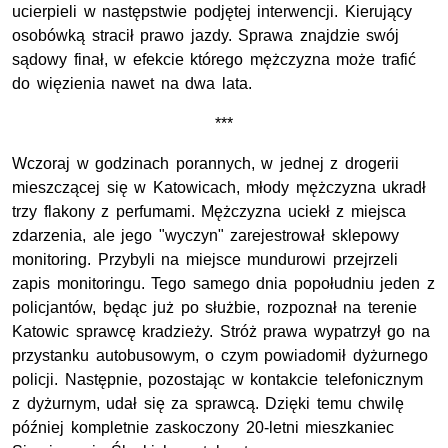
ucierpieli w następstwie podjętej interwencji. Kierujący
osobówką stracił prawo jazdy. Sprawa znajdzie swój
sądowy finał, w efekcie którego mężczyzna może trafić
do więzienia nawet na dwa lata.
***
Wczoraj w godzinach porannych, w jednej z drogerii
mieszczącej się w Katowicach, młody mężczyzna ukradł
trzy flakony z perfumami. Mężczyzna uciekł z miejsca
zdarzenia, ale jego "wyczyn" zarejestrował sklepowy
monitoring. Przybyli na miejsce mundurowi przejrzeli
zapis monitoringu. Tego samego dnia popołudniu jeden z
policjantów, będąc już po służbie, rozpoznał na terenie
Katowic sprawcę kradzieży. Stróż prawa wypatrzył go na
przystanku autobusowym, o czym powiadomił dyżurnego
policji. Następnie, pozostając w kontakcie telefonicznym
z dyżurnym, udał się za sprawcą. Dzięki temu chwilę
później kompletnie zaskoczony 20-letni mieszkaniec