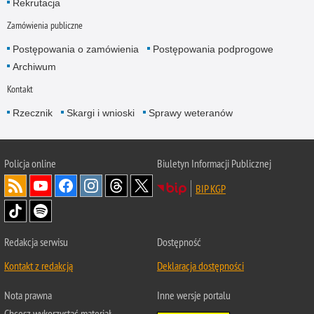
Rekrutacja
Zamówienia publiczne
Postępowania o zamówienia
Postępowania podprogowe
Archiwum
Kontakt
Rzecznik
Skargi i wnioski
Sprawy weteranów
Policja
online
Biuletyn Informacji Publicznej
BIP KGP
Redakcja serwisu
Dostępność
Kontakt z redakcją
Deklaracja dostępności
Nota prawna
Inne wersje portalu
Chcesz wykorzystać materiał