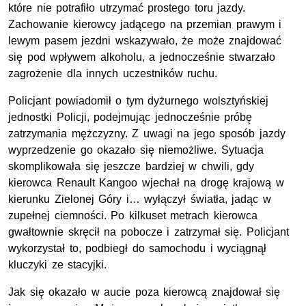
które nie potrafiło utrzymać prostego toru jazdy.
Zachowanie kierowcy jadącego na przemian prawym i
lewym pasem jezdni wskazywało, że może znajdować
się pod wpływem alkoholu, a jednocześnie stwarzało
zagrożenie dla innych uczestników ruchu.
Policjant powiadomił o tym dyżurnego wolsztyńskiej
jednostki Policji, podejmując jednocześnie próbę
zatrzymania mężczyzny. Z uwagi na jego sposób jazdy
wyprzedzenie go okazało się niemożliwe. Sytuacja
skomplikowała się jeszcze bardziej w chwili, gdy
kierowca Renault Kangoo wjechał na drogę krajową w
kierunku Zielonej Góry i… wyłączył światła, jadąc w
zupełnej ciemności. Po kilkuset metrach kierowca
gwałtownie skręcił na pobocze i zatrzymał się. Policjant
wykorzystał to, podbiegł do samochodu i wyciągnął
kluczyki ze stacyjki.
Jak się okazało w aucie poza kierowcą znajdował się