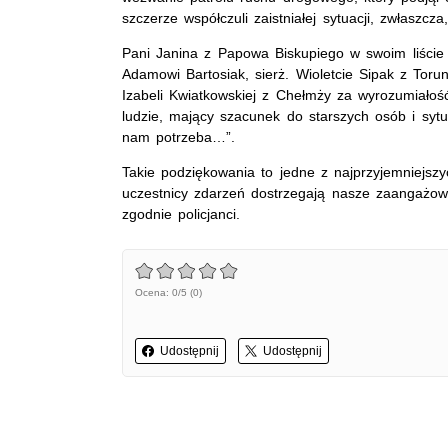
szczerze współczuli zaistniałej sytuacji, zwłaszcz
Pani Janina z Papowa Biskupiego w swoim liście
Adamowi Bartosiak, sierż. Wioletcie Sipak z Torun
Izabeli Kwiatkowskiej z Chełmży za wyrozumiałość
ludzie, mający szacunek do starszych osób i sytuacj
nam potrzeba…”.
Takie podziękowania to jedne z najprzyjemniejsz
uczestnicy zdarzeń dostrzegają nasze zaangażow
zgodnie policjanci.
Ocena: 0/5 (0)
Udostępnij
Udostępnij