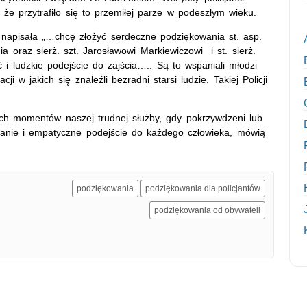
a, że przytrafiło się to przemiłej parze w podeszłym wieku.
 napisała „…chcę złożyć serdeczne podziękowania st. asp.
ia oraz sierż. szt. Jarosławowi Markiewiczowi i st. sierż.
 i ludzkie podejście do zajścia….. Są to wspaniali młodzi
i w jakich się znaleźli bezradni starsi ludzie. Takiej Policji
ych momentów naszej trudnej służby, gdy pokrzywdzeni lub
anie i empatyczne podejście do każdego człowieka, mówią
podziękowania
podziękowania dla policjantów
podziękowania od obywateli