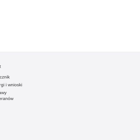
Kradzieże z włamaniem
Kultura
Logistyka, wyposażenie
Materiały wybuchowe
Nagrodzeni policjanci
Napady na banki
Napady na taksówkarzy
t
Napady na tiry
cznik
Nielegalny handel farmaceutykami
gi i wnioski
Nietrzeźwi kierujący
awy
eranów
Nietrzeźwi opiekunowie
Nietrzeźwi pracownicy
Niszczenie mienia
Nowoczesne technologie w pracy Policji
Odpowiedzialność majątkowa Policji