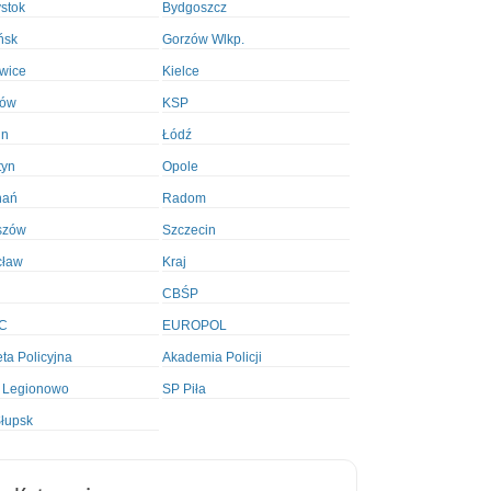
ystok
Bydgoszcz
ńsk
Gorzów Wlkp.
wice
Kielce
ków
KSP
in
Łódź
tyn
Opole
nań
Radom
szów
Szczecin
cław
Kraj
CBŚP
C
EUROPOL
ta Policyjna
Akademia Policji
 Legionowo
SP Piła
łupsk