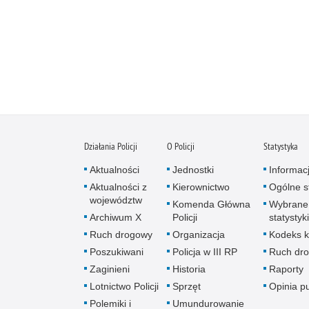
Działania Policji
O Policji
Statystyka
Aktualności
Jednostki
Informac
Aktualności z
Kierownictwo
Ogólne st
województw
Komenda Główna
Wybrane
Archiwum X
Policji
statystyki
Ruch drogowy
Organizacja
Kodeks k
Poszukiwani
Policja w III RP
Ruch dr
Zaginieni
Historia
Raporty
Lotnictwo Policji
Sprzęt
Opinia p
Polemiki i
Umundurowanie