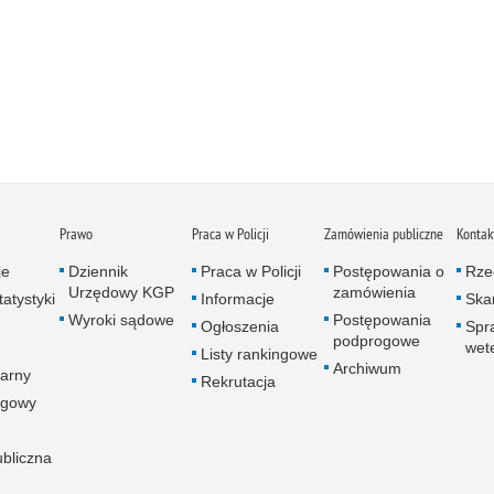
Prawo
Praca w Policji
Zamówienia publiczne
Kontak
je
Dziennik
Praca w Policji
Postępowania o
Rze
Urzędowy KGP
zamówienia
atystyki
Informacje
Skar
Wyroki sądowe
Postępowania
Ogłoszenia
Spr
podprogowe
wet
Listy rankingowe
Archiwum
arny
Rekrutacja
ogowy
ubliczna