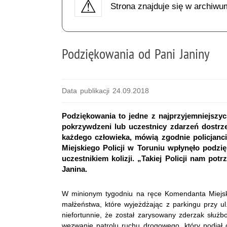
Strona znajduje się w archiwu
Podziękowania od Pani Janiny
Data publikacji 24.09.2018
Podziękowania to jedne z najprzyjemniejszy
pokrzywdzeni lub uczestnicy zdarzeń dostrz
każdego człowieka, mówią zgodnie policjan
Miejskiego Policji w Toruniu wpłynęło podz
uczestnikiem kolizji. „Takiej Policji nam po
Janina.
W minionym tygodniu na ręce Komendanta Miejsk
małżeństwa, które wyjeżdżając z parkingu przy ul
niefortunnie, że został zarysowany zderzak służ
wezwanie patrolu ruchu drogowego, który podjął 