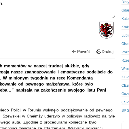
Biał
m.
Gda
Kato
Kra
Lubl
Olsz
Powrót
Drukuj
Poz
Rze
ch momentów w naszej trudnej służbie, gdy
Wro
egają nasze zaangażowanie i empatyczne podejście do
KGP
ci. W minionym tygodniu na ręce Komendanta
iękowanie od pewnego małżeństwa, które było
CBZ
trzeba…” napisała na zakończenie swojego listu Pani
Gaze
CSP
iego Policji w Toruniu wpłynęło podziękowanie od pewnego
SP S
. Szewskiej w Chełmży uderzyło w policyjny radiowóz na tyle
bowego auta. Zgodnie z procedurami konieczne było
czynności związane ze zdarzeniem. Wszyscy policjanci