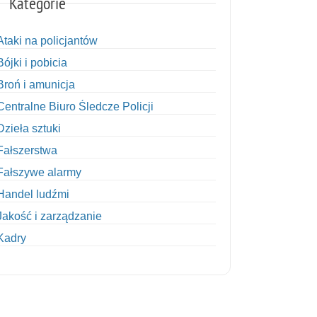
Kategorie
Ataki na policjantów
Bójki i pobicia
Broń i amunicja
Centralne Biuro Śledcze Policji
Dzieła sztuki
Fałszerstwa
Fałszywe alarmy
Handel ludźmi
Jakość i zarządzanie
Kadry
Kobiety w Policji
Korupcja
Kradzież