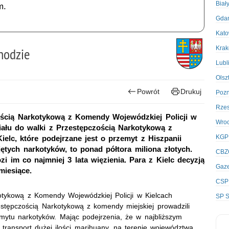
Biał
m.
Gda
Kato
Kra
hodzie
Lubl
Olsz
Powrót
Drukuj
Poz
Rze
zością Narkotykową z Komendy Wojewódzkiej Policji w
Wro
iału do walki z Przestępczością Narkotykową z
KGP
elc, które podejrzane jest o przemyt z Hiszpanii
ętych narkotyków, to ponad półtora miliona złotych.
CBZ
ozi im co najmniej 3 lata więzienia. Para z Kielc decyzją
Gaze
miesiące.
CSP
kotykową z Komendy Wojewódzkiej Policji w Kielcach
SP S
estępczością Narkotykową z komendy miejskiej prowadzili
mytu narkotyków. Mając podejrzenia, że w najbliższym
 transport dużej ilości marihuany, na terenie województwa