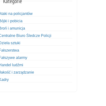
Kategorie
Ataki na policjantów
Bójki i pobicia
Broń i amunicja
Centralne Biuro Śledcze Policji
Dzieła sztuki
Fałszerstwa
Fałszywe alarmy
Handel ludźmi
Jakość i zarządzanie
Kadry
Kobiety w Policji
Korupcja
Kradzież