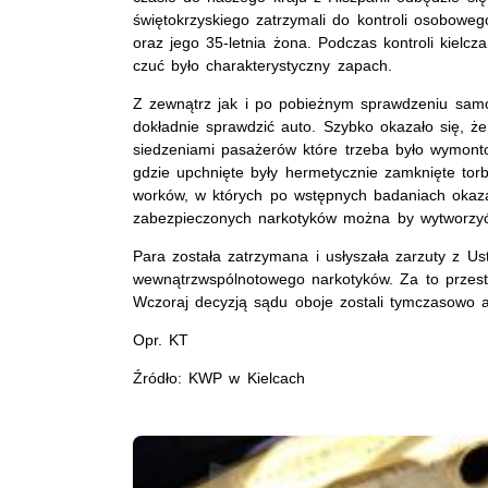
świętokrzyskiego zatrzymali do kontroli osobowe
oraz jego 35-letnia żona. Podczas kontroli kiel
czuć było charakterystyczny zapach.
Z zewnątrz jak i po pobieżnym sprawdzeniu samoc
dokładnie sprawdzić auto. Szybko okazało się, ż
siedzeniami pasażerów które trzeba było wymont
gdzie upchnięte były hermetycznie zamknięte torby
worków, w których po wstępnych badaniach okazał
zabezpieczonych narkotyków można by wytworzyć o
Para została zatrzymana i usłyszała zarzuty z U
wewnątrzwspólnotowego narkotyków. Za to przestę
Wczoraj decyzją sądu oboje zostali tymczasowo a
Opr. KT
Źródło: KWP w Kielcach