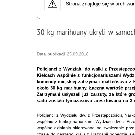
Strona znajduje się w archiwu
30 kg marihuany ukryli w samoc
Data publikacji 25.09.2018
Policjanci z Wydziału do walki z Przestępc
Kielcach wspólnie z funkcjonariuszami Wydz
komendy miejskiej zatrzymali małżeństwo z Ki
około 30 kg marihuany. Łączna wartość przej
Zatrzymani usłyszeli już zarzuty, za które gr
sądu została tymczasowo aresztowana na 3 
Policjanci z Wydziału dw. z Przestępczością Nar
wspólnie z funkcjonariuszami Wydziału dw. z Prz
wspólne działania skierowane na zwalczanie prze
czasie do naszego kraju z Hiszpanii odbędzie się