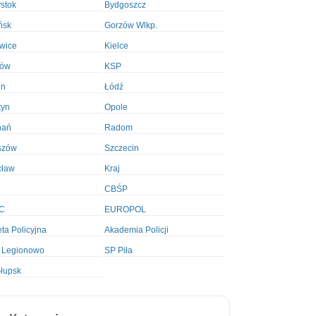
ystok
Bydgoszcz
ńsk
Gorzów Wlkp.
wice
Kielce
ków
KSP
in
Łódź
tyn
Opole
nań
Radom
szów
Szczecin
cław
Kraj
CBŚP
C
EUROPOL
ta Policyjna
Akademia Policji
 Legionowo
SP Piła
łupsk