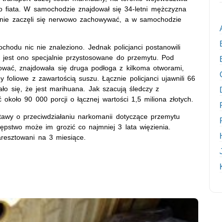
go fiata. W samochodzie znajdował się 34-letni mężczyzna
czanie zaczęli się nerwowo zachowywać, a w samochodzie
hodu nic nie znaleziono. Jednak policjanci postanowili
e jest ono specjalnie przystosowane do przemytu. Pod
ować, znajdowała się druga podłoga z kilkoma otworami,
 foliowe z zawartością suszu. Łącznie policjanci ujawnili 66
o się, że jest marihuana. Jak szacują śledczy z
koło 90 000 porcji o łącznej wartości 1,5 miliona złotych.
stawy o przeciwdziałaniu narkomanii dotyczące przemytu
pstwo może im grozić co najmniej 3 lata więzienia.
resztowani na 3 miesiące.