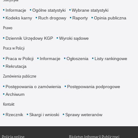
Informacje
Ogólne statystyki
Wybrane statystyki
Kodeks karny
Ruch drogowy
Raporty
Opinia publiczna
Prawo
Dziennik Urzędowy KGP
Wyroki sądowe
Praca w Policji
Praca w Policji
Informacje
Ogłoszenia
Listy rankingowe
Rekrutacja
Zamówienia publiczne
Postępowania o zamówienia
Postępowania podprogowe
Archiwum
Kontakt
Rzecznik
Skargi i wnioski
Sprawy weteranów
Policja
online
Biuletyn Informacji Publicznej