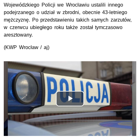
Wojewódzkiego Policji we Wrocławiu ustalili innego
podejrzanego o udział w zbrodni, obecnie 43-letniego
mężczyznę. Po przedstawieniu takich samych zarzutów,
w czerwcu ubiegłego roku także został tymczasowo
aresztowany.
(KWP Wrocław / aj)
Opis filmu: Zarzuty i tymczasowy areszt dla mężczyzny po
Odtwórz
wideo