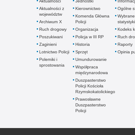
Aktualności
Jednostki
Informac
Aktualności z
Kierownictwo
Ogólne st
województw
Komenda Główna
Wybrane
Archiwum X
Policji
statystyki
Ruch drogowy
Organizacja
Kodeks k
Poszukiwani
Policja w III RP
Ruch dr
Zaginieni
Historia
Raporty
Lotnictwo Policji
Sprzęt
Opinia p
Polemiki i
Umundurowanie
sprostowania
Współpraca
międzynarodowa
Duszpasterstwo
Policji Kościoła
Rzymskokatolickiego
Prawosławne
Duszpasterstwo
Policji