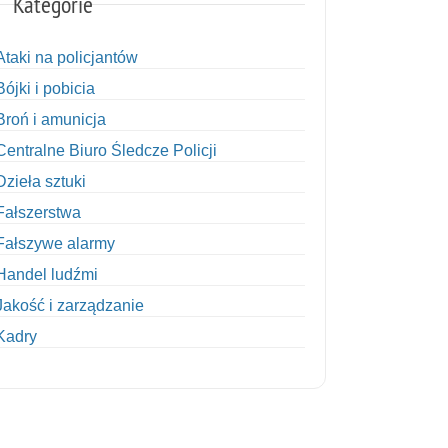
Kategorie
Ataki na policjantów
Bójki i pobicia
Broń i amunicja
Centralne Biuro Śledcze Policji
Dzieła sztuki
Fałszerstwa
Fałszywe alarmy
Handel ludźmi
Jakość i zarządzanie
Kadry
Kobiety w Policji
Korupcja
Kradzież