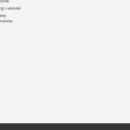
cznik
gi i wnioski
Ofiarni i odważni
awy
Opinia publiczna
eranów
Oszustwa
Pedofilia, pornografia dziecięca
Piractwo przemysłowe
Podrabianie znaków towarowych
Pogryzienia przez psy
Polemiki i sprostowania
Policja inaczej
Policjant z pasją
Porwania
Pożary i podpalenia
Pranie brudnych pieniędzy
Prawa człowieka