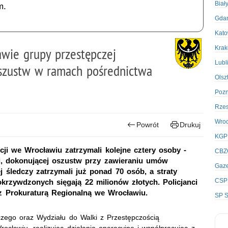
Biał
m.
Gda
Kato
Kra
wie grupy przestępczej
Lubl
szustw w ramach pośrednictwa
Olsz
Poz
Rze
Wro
Powrót
Drukuj
KGP
ji we Wrocławiu zatrzymali kolejne cztery osoby -
CBZ
j, dokonującej oszustw przy zawieraniu umów
Gaze
j śledczy zatrzymali już ponad 70 osób, a straty
CSP
zywdzonych sięgają 22 milionów złotych. Policjanci
z Prokuraturą Regionalną we Wrocławiu.
SP S
zego oraz Wydziału do Walki z Przestępczością
cławiu, realizując działania operacyjne i współpracując z