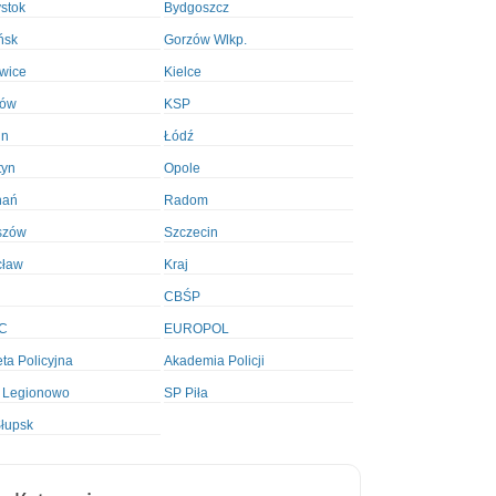
ystok
Bydgoszcz
ńsk
Gorzów Wlkp.
wice
Kielce
ków
KSP
in
Łódź
tyn
Opole
nań
Radom
szów
Szczecin
cław
Kraj
CBŚP
C
EUROPOL
ta Policyjna
Akademia Policji
 Legionowo
SP Piła
łupsk