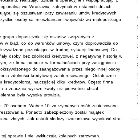
egionalną we Wrocławiu, zatrzymali w ostatnich dniach
mującej się oszustwami przy zawieraniu umów kredytowych.
szystkie osoby są mieszkańcami województwa małopolskiego
że grupa dopuszczała się oszustw związanych z
ów w błąd, co do warunków umowy, czym doprowadziła do
rzywdzone pozostające w trudnej sytuacji finansowej. Do
iały osoby bez zdolności kredytowej, z negatywną historią w
ym, że firma pomoże w formalnościach przy zaciągnięciu
 pokrzywdzonego do zaangażowania przez niego innej osoby
nia zdolności kredytowej zainteresowanego. Ostatecznie
 kredytobiorcą, najczęściej kilku kredytów. Często firma
 na znacznie wyższe kwoty niż pierwotnie chciał
obierana była wysoka prowizja.
isko 70 osobom. Wobec 10 zatrzymanych osób zastosowano
esztowania. Ponadto zabezpieczony został majątek
ona złotych. Jak ustalili śledczy szacunkowa wysokość strat
tej sprawie i nie wykluczają kolejnych zatrzymań.