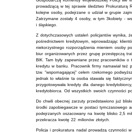
prowadzącą w tej sprawie śledztwo Prokuraturą R
kolejne osoby, podejrzane o udział w grupie zaj
Zatrzymane zostały 4 osoby, w tym 3kobiety - w
i śląskiego.
Z dotychczasowych ustaleń policjantów wynika, 
pośrednictwem kredytowym, wprowadzając klient
niekorzystnego rozporządzenia mieniem osoby pok
biur organizowanych przez grupę przestępczą traf
BIK. Tam były zapewniane przez pracowników o t
kredytu w banku. Pracownik firmy namawiał też
tzw. "wspomagającej" celem rzekomego podwyższe
jednak to właśnie ta osoba stawała się faktycznym
przygotowywała kredyty dla danego kredytobiorcy,
kredytobiorca. Od wszystkich swoich czynności p
Do chwili obecnej zarzuty przedstawiono już bl
środki zapobiegawcze w postaci tymczasowego ar
podejrzanych oszacowany na kwotę blisko 2,5 mili
przekracza kwotę 22 milionów złotych.
Policja i prokuratura nadal prowadzą czynności w 