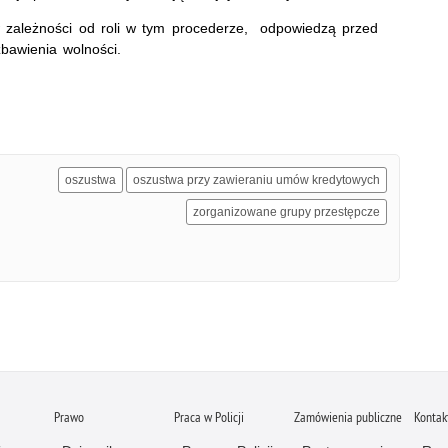
 zależności od roli w tym procederze, odpowiedzą przed
bawienia wolności.
oszustwa
oszustwa przy zawieraniu umów kredytowych
zorganizowane grupy przestępcze
Prawo
Praca w Policji
Zamówienia publiczne
Kontak