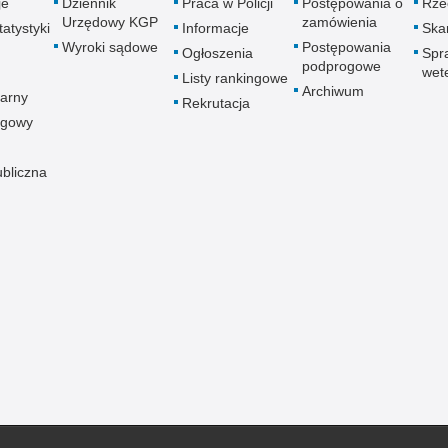
je
Dziennik
Praca w Policji
Postępowania o
Rze
Urzędowy KGP
zamówienia
atystyki
Informacje
Skar
Wyroki sądowe
Postępowania
Ogłoszenia
Spr
podprogowe
wet
Listy rankingowe
Archiwum
arny
Rekrutacja
ogowy
ubliczna