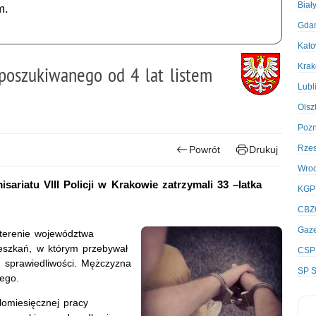
Biał
m.
Gda
Kato
Kra
 poszukiwanego od 4 lat listem
Lubl
Olsz
Poz
Rze
Powrót
Drukuj
Wro
ariatu VIII Policji w Krakowie zatrzymali 33 –latka
KGP
CBZ
Gaze
terenie województwa
mieszkań, w którym przebywał
CSP
m sprawiedliwości. Mężczyzna
SP S
nego.
lomiesięcznej pracy