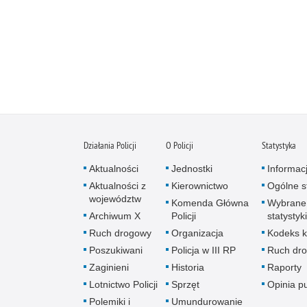
Działania Policji
O Policji
Statystyka
Aktualności
Jednostki
Informac
Aktualności z
Kierownictwo
Ogólne st
województw
Komenda Główna
Wybrane
Archiwum X
Policji
statystyki
Ruch drogowy
Organizacja
Kodeks k
Poszukiwani
Policja w III RP
Ruch dr
Zaginieni
Historia
Raporty
Lotnictwo Policji
Sprzęt
Opinia p
Polemiki i
Umundurowanie