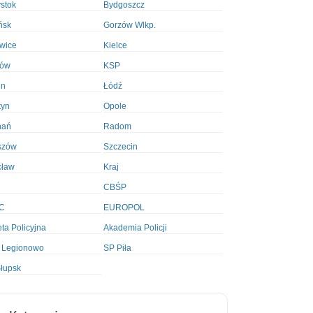
ystok
Bydgoszcz
ńsk
Gorzów Wlkp.
wice
Kielce
ków
KSP
in
Łódź
tyn
Opole
nań
Radom
szów
Szczecin
cław
Kraj
CBŚP
C
EUROPOL
ta Policyjna
Akademia Policji
 Legionowo
SP Piła
łupsk