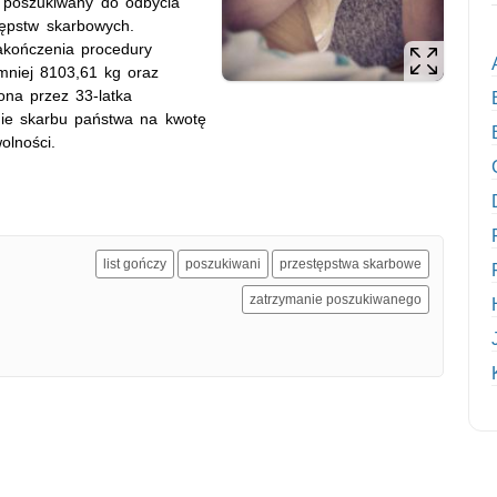
ył poszukiwany do odbycia
tępstw skarbowych.
akończenia procedury
jmniej 8103,61 kg oraz
ona przez 33-latka
nie skarbu państwa na kwotę
olności.
list gończy
poszukiwani
przestępstwa skarbowe
zatrzymanie poszukiwanego