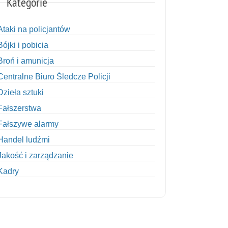
Kategorie
Ataki na policjantów
Bójki i pobicia
Broń i amunicja
Centralne Biuro Śledcze Policji
Dzieła sztuki
Fałszerstwa
Fałszywe alarmy
Handel ludźmi
Jakość i zarządzanie
Kadry
Kobiety w Policji
Korupcja
Kradzież