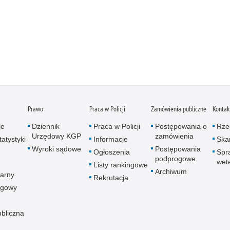
Prawo
Praca w Policji
Zamówienia publiczne
Kontak
je
Dziennik
Praca w Policji
Postępowania o
Rze
Urzędowy KGP
zamówienia
atystyki
Informacje
Skar
Wyroki sądowe
Postępowania
Ogłoszenia
Spr
podprogowe
wet
Listy rankingowe
Archiwum
arny
Rekrutacja
ogowy
ubliczna