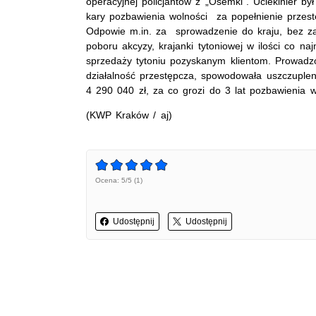
operacyjnej policjantów z „Ósemki”. Uciekinier b
kary pozbawienia wolności za popełnienie przes
Odpowie m.in. za sprowadzenie do kraju, bez z
poboru akcyzy, krajanki tytoniowej w ilości co na
sprzedaży tytoniu pozyskanym klientom. Prowadz
działalność przestępcza, spowodowała uszczuple
4 290 040 zł, za co grozi do 3 lat pozbawienia w
(KWP Kraków / aj)
Ocena: 5/5 (1)
Udostępnij
Udostępnij