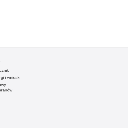
Kradzieże z włamaniem
Kultura
Logistyka, wyposażenie
Materiały wybuchowe
Nagrodzeni policjanci
Napady na banki
Napady na taksówkarzy
t
Napady na tiry
cznik
Nielegalny handel farmaceutykami
gi i wnioski
Nietrzeźwi kierujący
awy
eranów
Nietrzeźwi opiekunowie
Nietrzeźwi pracownicy
Niszczenie mienia
Nowoczesne technologie w pracy Policji
Odpowiedzialność majątkowa Policji