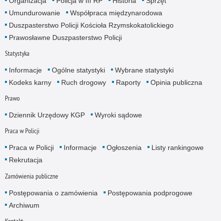
Organizacja
Policja w III RP
Historia
Sprzęt
Umundurowanie
Współpraca międzynarodowa
Duszpasterstwo Policji Kościoła Rzymskokatolickiego
Prawosławne Duszpasterstwo Policji
Statystyka
Informacje
Ogólne statystyki
Wybrane statystyki
Kodeks karny
Ruch drogowy
Raporty
Opinia publiczna
Prawo
Dziennik Urzędowy KGP
Wyroki sądowe
Praca w Policji
Praca w Policji
Informacje
Ogłoszenia
Listy rankingowe
Rekrutacja
Zamówienia publiczne
Postępowania o zamówienia
Postępowania podprogowe
Archiwum
Kontakt