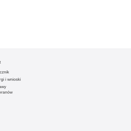
Kradzieże z włamaniem
Kultura
Logistyka, wyposażenie
Materiały wybuchowe
Nagrodzeni policjanci
Napady na banki
Napady na taksówkarzy
t
Napady na tiry
cznik
Nielegalny handel farmaceutykami
gi i wnioski
Nietrzeźwi kierujący
awy
eranów
Nietrzeźwi opiekunowie
Nietrzeźwi pracownicy
Niszczenie mienia
Nowoczesne technologie w pracy Policji
Odpowiedzialność majątkowa Policji