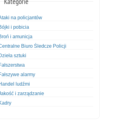
Kategorie
Ataki na policjantów
Bójki i pobicia
Broń i amunicja
Centralne Biuro Śledcze Policji
Dzieła sztuki
Fałszerstwa
Fałszywe alarmy
Handel ludźmi
Jakość i zarządzanie
Kadry
Kobiety w Policji
Korupcja
Kradzież