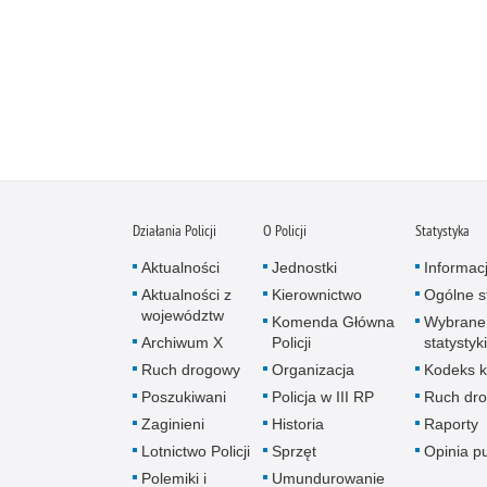
Działania Policji
O Policji
Statystyka
Aktualności
Jednostki
Informac
Aktualności z
Kierownictwo
Ogólne st
województw
Komenda Główna
Wybrane
Archiwum X
Policji
statystyki
Ruch drogowy
Organizacja
Kodeks k
Poszukiwani
Policja w III RP
Ruch dr
Zaginieni
Historia
Raporty
Lotnictwo Policji
Sprzęt
Opinia p
Polemiki i
Umundurowanie