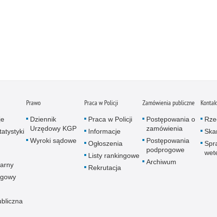
Prawo
Praca w Policji
Zamówienia publiczne
Kontak
je
Dziennik
Praca w Policji
Postępowania o
Rze
Urzędowy KGP
zamówienia
atystyki
Informacje
Skar
Wyroki sądowe
Postępowania
Ogłoszenia
Spr
podprogowe
wet
Listy rankingowe
Archiwum
arny
Rekrutacja
ogowy
ubliczna