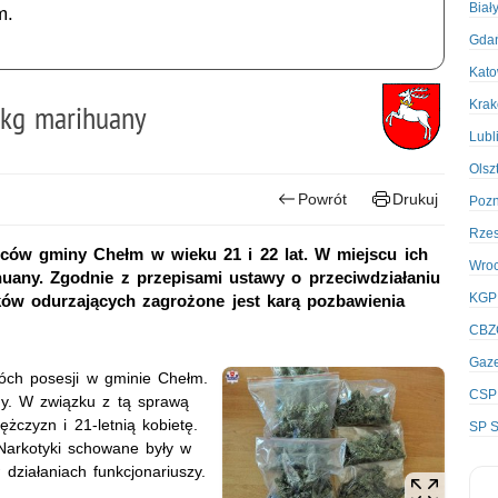
Biał
m.
Gda
Kato
Kra
 kg marihuany
Lubl
Olsz
Powrót
Drukuj
Poz
Rze
ńców gminy Chełm w wieku 21 i 22 lat. W miejscu ich
Wro
huany. Zgodnie z przepisami ustawy o przeciwdziałaniu
KGP
ków odurzających zagrożone jest karą pozbawienia
CBZ
Gaze
dwóch posesji w gminie Chełm.
CSP
ny. W związku z tą sprawą
żczyzn i 21-letnią kobietę.
SP S
 Narkotyki schowane były w
działaniach funkcjonariuszy.