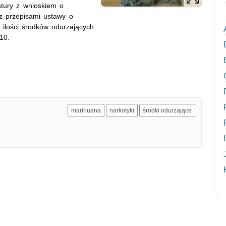
atury z wnioskiem o
z przepisami ustawy o
 ilości środków odurzających
10.
marihuana
narkotyki
środki odurzające