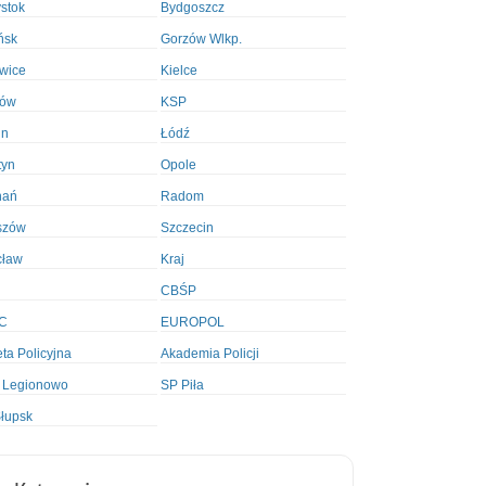
ystok
Bydgoszcz
ńsk
Gorzów Wlkp.
wice
Kielce
ków
KSP
in
Łódź
tyn
Opole
nań
Radom
szów
Szczecin
cław
Kraj
CBŚP
C
EUROPOL
ta Policyjna
Akademia Policji
 Legionowo
SP Piła
łupsk