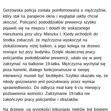
Gorzowska policja została poinformowana o mężczyźnie,
który stał na parapecie okna i wyglądał jakby chciał
skoczyć. Policjanci pododdziałów prewencji szybko
pojawili się na miejscu i dotarli do wskazanego
mieszkania przy ulicy Mieszka I. Kiedy wchodzili do
środka zobaczyli, że mężczyzna wyskoczył na
zlokalizowany niżej balkon, a jego kolega na drzewo
rosnące tuż przy budynku. Dzięki skutecznej pracy
policjantów pododdziałów prewencji, udało się w porę
zatrzymać na balkonie 19-latka. Mężczyzna wychylał się
poza barierki, dlatego funkcjonariusze w swojej
interwencji musieli być bezbłędni. Szybko okazało się, że
młody gorzowianin jest poszukiwany przez wymiar
sprawiedliwości. Do odbycia miał karę 6-ciu miesięcy
pozbawienia wolności. Zatrzymanie 19-latka nie
zakończyło pracy policjantów i strażaków.
Na drzewie, na wysokości kilkunastu metrów, był bowiem