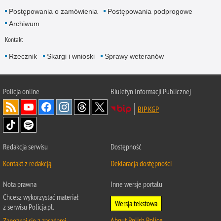
Postępowania o zamówienia
Postępowania podprogowe
Archiwum
Kontakt
Rzecznik
Skargi i wnioski
Sprawy weteranów
Policja
online
Biuletyn Informacji Publicznej
BIP KGP
Redakcja serwisu
Dostępność
Kontakt z redakcją
Deklaracja dostępności
Nota prawna
Inne wersje portalu
Chcesz wykorzystać materiał
Wersja tekstowa
z serwisu Policja.pl.
About Polish Police
Zapoznaj się z zasadami