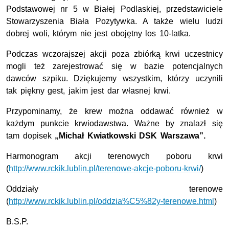
Podstawowej nr 5 w Białej Podlaskiej, przedstawiciele
Stowarzyszenia Biała Pozytywka. A także wielu ludzi
dobrej woli, którym nie jest obojętny los 10-latka.
Podczas wczorajszej akcji poza zbiórką krwi uczestnicy
mogli też zarejestrować się w bazie potencjalnych
dawców szpiku. Dziękujemy wszystkim, którzy uczynili
tak piękny gest, jakim jest dar własnej krwi.
Przypominamy, że krew można oddawać również w
każdym punkcie krwiodawstwa. Ważne by znalazł się
tam dopisek
„Michał Kwiatkowski DSK Warszawa”.
Harmonogram akcji terenowych poboru krwi
(
http://www.rckik.lublin.pl/terenowe-akcje-poboru-krwi/
)
Oddziały terenowe
(
http://www.rckik.lublin.pl/oddzia%C5%82y-terenowe.html
)
B.S.P.