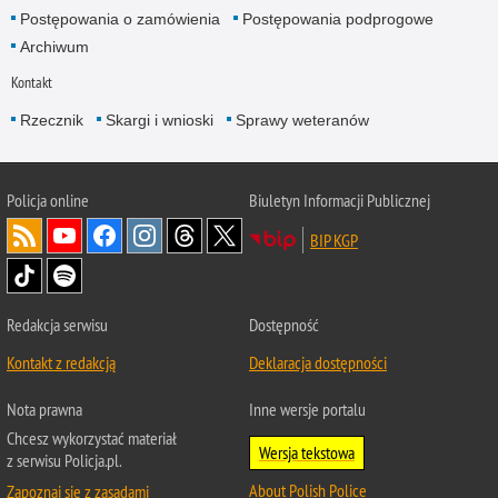
Postępowania o zamówienia
Postępowania podprogowe
Archiwum
Kontakt
Rzecznik
Skargi i wnioski
Sprawy weteranów
Policja
online
Biuletyn Informacji Publicznej
BIP KGP
Redakcja serwisu
Dostępność
Kontakt z redakcją
Deklaracja dostępności
Nota prawna
Inne wersje portalu
Chcesz wykorzystać materiał
Wersja tekstowa
z serwisu Policja.pl.
About Polish Police
Zapoznaj się z zasadami