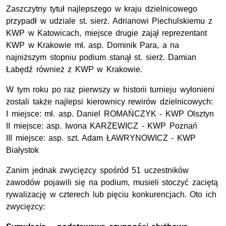
Zaszczytny tytuł najlepszego w kraju dzielnicowego
przypadł w udziale
st. sierż. Adrianowi Piechulskiemu
z
KWP w Katowicach, miejsce drugie zajął reprezentant
KWP w Krakowie mł. asp. Dominik Para, a na
najniższym stopniu podium stanął st. sierż. Damian
Łabędź również z KWP w Krakowie.
W tym roku po raz pierwszy w historii turnieju wyłonieni
zostali także najlepsi kierownicy rewirów dzielnicowych:
I miejsce: mł. asp. Daniel ROMAŃCZYK - KWP Olsztyn
II miejsce: asp. Iwona KARŻEWICZ - KWP Poznań
III miejsce: asp. szt. Adam ŁAWRYNOWICZ - KWP
Białystok
Zanim jednak zwycięzcy spośród 51 uczestników
zawodów pojawili się na podium, musieli stoczyć zaciętą
rywalizację w czterech lub pięciu konkurencjach. Oto ich
zwycięzcy: