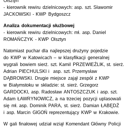
Olsztyn
- kierownik rewiru dzielnicowych: asp. szt. Sławomir
JACKOWSKI - KWP Bydgoszcz
Analiza dokumentacji służbowej
- kierownik rewiru dzielnicowych: mł. asp. Daniel
ROMAŃCZYK - KWP Olsztyn
Natomiast puchar dla najlepszej drużyny pojedzie
do KWP w Katowicach – w klasyfikacji generalnej
wygrali bowiem sierż. szt. Kamil PRZEWIEŹLIK, st. sierż.
Adrian PIECHULSKI i asp. szt. Przemysław
DĄBROWSKI. Drugie miejsce zajął zespół z KWP
w Białymstoku w składzie: st. sierż. Grzegorz
GARDOCKI, asp. Radosław ANTOSZCZUK i asp. szt.
Adam ŁAWRYNOWICZ, a na trzeciej pozycji uplasowali
się mł. asp. Dominik PARA, st. sierż. Damian ŁABĘDŹ
i asp. Marcin GIGOŃ reprezentujący KWP w Krakowie.
W gali finałowej udział wziął Komendant Główny Policji