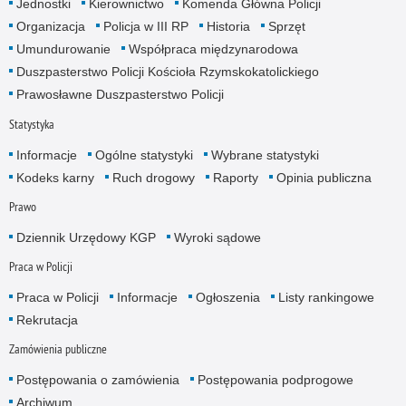
Jednostki
Kierownictwo
Komenda Główna Policji
Organizacja
Policja w III RP
Historia
Sprzęt
Umundurowanie
Współpraca międzynarodowa
Duszpasterstwo Policji Kościoła Rzymskokatolickiego
Prawosławne Duszpasterstwo Policji
Statystyka
Informacje
Ogólne statystyki
Wybrane statystyki
Kodeks karny
Ruch drogowy
Raporty
Opinia publiczna
Prawo
Dziennik Urzędowy KGP
Wyroki sądowe
Praca w Policji
Praca w Policji
Informacje
Ogłoszenia
Listy rankingowe
Rekrutacja
Zamówienia publiczne
Postępowania o zamówienia
Postępowania podprogowe
Archiwum