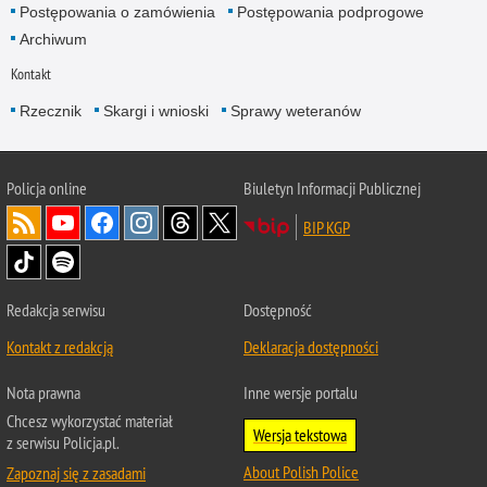
Postępowania o zamówienia
Postępowania podprogowe
Archiwum
Kontakt
Rzecznik
Skargi i wnioski
Sprawy weteranów
Policja
online
Biuletyn Informacji Publicznej
BIP KGP
Redakcja serwisu
Dostępność
Kontakt z redakcją
Deklaracja dostępności
Nota prawna
Inne wersje portalu
Chcesz wykorzystać materiał
Wersja tekstowa
z serwisu Policja.pl.
About Polish Police
Zapoznaj się z zasadami