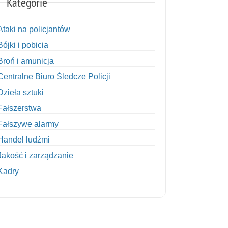
Kategorie
Ataki na policjantów
Bójki i pobicia
Broń i amunicja
Centralne Biuro Śledcze Policji
Dzieła sztuki
Fałszerstwa
Fałszywe alarmy
Handel ludźmi
Jakość i zarządzanie
Kadry
Kobiety w Policji
Korupcja
Kradzież