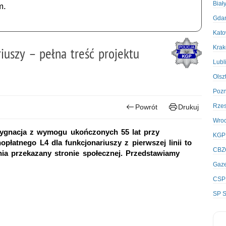
Biał
m.
Gda
Kato
Kra
iuszy – pełna treść projektu
Lubl
Olsz
Poz
Rze
Powrót
Drukuj
Wro
zygnacja z wymogu ukończonych 55 lat przy
KGP
płatnego L4 dla funkcjonariuszy z pierwszej linii to
CBZ
nia przekazany stronie społecznej. Przedstawiamy
Gaze
CSP
SP S