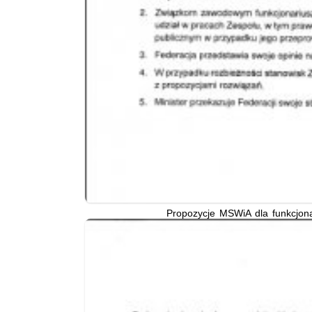
Propozycje MSWiA dla funkcjona