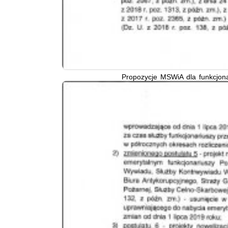
Propozycje MSWiA dla funkcjona