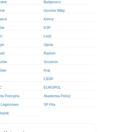
ystok
Bydgoszcz
ńsk
Gorzów Wlkp.
wice
Kielce
ków
KSP
in
Łódź
tyn
Opole
nań
Radom
szów
Szczecin
cław
Kraj
CBŚP
C
EUROPOL
ta Policyjna
Akademia Policji
 Legionowo
SP Piła
łupsk