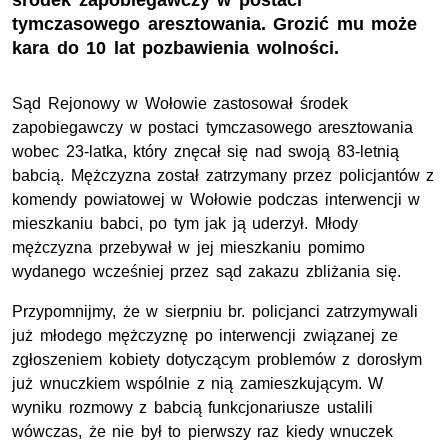
środek zapobiegawczy w postaci
tymczasowego aresztowania. Grozić mu może
kara do 10 lat pozbawienia wolności.
Sąd Rejonowy w Wołowie zastosował środek
zapobiegawczy w postaci tymczasowego aresztowania
wobec 23-latka, który znęcał się nad swoją 83-letnią
babcią. Mężczyzna został zatrzymany przez policjantów z
komendy powiatowej w Wołowie podczas interwencji w
mieszkaniu babci, po tym jak ją uderzył. Młody
mężczyzna przebywał w jej mieszkaniu pomimo
wydanego wcześniej przez sąd zakazu zbliżania się.
Przypomnijmy, że w sierpniu br. policjanci zatrzymywali
już młodego mężczyznę po interwencji związanej ze
zgłoszeniem kobiety dotyczącym problemów z dorosłym
już wnuczkiem wspólnie z nią zamieszkującym. W
wyniku rozmowy z babcią funkcjonariusze ustalili
wówczas, że nie był to pierwszy raz kiedy wnuczek