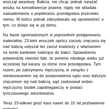
wszczął awanturę. Babcia, nie chcąc jednak narażać
wnuka na konsekwencje prawne, nigdy nie składała
zawiadomienia o popełnianiu przestępstwa przeciwko
niemu. W końcu jednak zdecydowała się opowiedzieć o
tym, co dzieje się w jej domu.
Na bazie zgromadzonych w poprzednim postępowaniu
materiałów, 23-letni wnuczek oprócz zarzutu znęcania się
nad babcią usłyszał też zarzut kradzieży z włamaniem
na konto bankowe należące do babci. Sprawdzenia
potwierdziły również fakt, że pomimo młodego wieku już
wcześniej był karany za różne inne przestępstwa. Tym
razem, po zatrzymaniu mężczyzny, w związku z
niestosowaniem się do postanowienia sądu oraz dalszym
znęcaniem się nad babcią, sąd zastosował wobec
mężczyzny środek zapobiegawczy w postaci
tymczasowego aresztowania.
Teraz 23-latkowi grozi kara nawet do 10 lat pozbawienia
wolności.