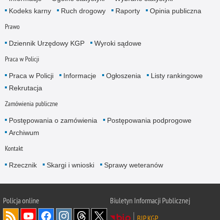
Kodeks karny
Ruch drogowy
Raporty
Opinia publiczna
Prawo
Dziennik Urzędowy KGP
Wyroki sądowe
Praca w Policji
Praca w Policji
Informacje
Ogłoszenia
Listy rankingowe
Rekrutacja
Zamówienia publiczne
Postępowania o zamówienia
Postępowania podprogowe
Archiwum
Kontakt
Rzecznik
Skargi i wnioski
Sprawy weteranów
Policja
online
Biuletyn Informacji Publicznej
BIP KGP