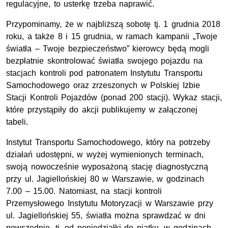
regulacyjne, to usterkę trzeba naprawić.
Przypominamy, że w najbliższą sobotę tj. 1 grudnia 2018
roku, a także 8 i 15 grudnia, w ramach kampanii „Twoje
światła – Twoje bezpieczeństwo” kierowcy będą mogli
bezpłatnie skontrolować światła swojego pojazdu na
stacjach kontroli pod patronatem Instytutu Transportu
Samochodowego oraz zrzeszonych w Polskiej Izbie
Stacji Kontroli Pojazdów (ponad 200 stacji). Wykaz stacji,
które przystąpiły do akcji publikujemy w załączonej
tabeli.
Instytut Transportu Samochodowego, który na potrzeby
działań udostępni, w wyżej wymienionych terminach,
swoją nowocześnie wyposażoną stację diagnostyczną
przy ul. Jagiellońskiej 80 w Warszawie, w godzinach
7.00 – 15.00. Natomiast, na stacji kontroli
Przemysłowego Instytutu Motoryzacji w Warszawie przy
ul. Jagiellońskiej 55, światła można sprawdzać w dni
powszednie, tj. od poniedziałki do piątku, w godzinach