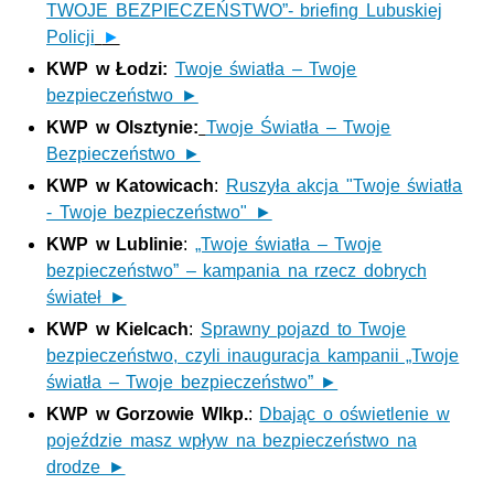
TWOJE BEZPIECZEŃSTWO”- briefing Lubuskiej
Policji
►
KWP w Łodzi:
Twoje światła – Twoje
bezpieczeństwo ►
KWP w Olsztynie:
Twoje Światła – Twoje
Bezpieczeństwo ►
KWP w Katowicach
:
Ruszyła akcja "Twoje światła
- Twoje bezpieczeństwo" ►
KWP w Lublinie
:
„Twoje światła – Twoje
bezpieczeństwo” – kampania na rzecz dobrych
świateł ►
KWP w Kielcach
:
Sprawny pojazd to Twoje
bezpieczeństwo, czyli inauguracja kampanii „Twoje
światła – Twoje bezpieczeństwo” ►
KWP w Gorzowie Wlkp.
:
Dbając o oświetlenie w
pojeździe masz wpływ na bezpieczeństwo na
drodze ►