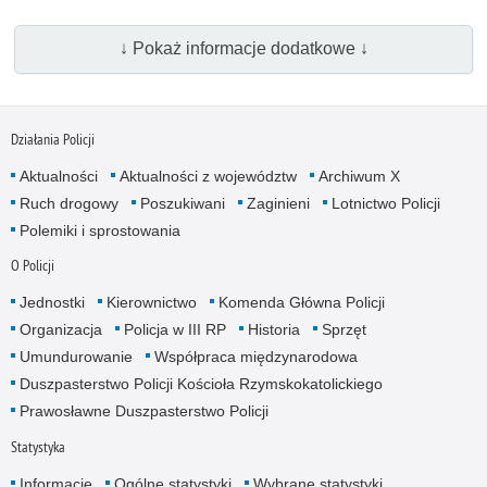
↓ Pokaż informacje dodatkowe ↓
Działania Policji
Aktualności
Aktualności z województw
Archiwum X
Ruch drogowy
Poszukiwani
Zaginieni
Lotnictwo Policji
Polemiki i sprostowania
O Policji
Jednostki
Kierownictwo
Komenda Główna Policji
Organizacja
Policja w III RP
Historia
Sprzęt
Umundurowanie
Współpraca międzynarodowa
Duszpasterstwo Policji Kościoła Rzymskokatolickiego
Prawosławne Duszpasterstwo Policji
Statystyka
Informacje
Ogólne statystyki
Wybrane statystyki