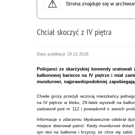
Strona znajduje się w archiwu
Chciał skoczyć z IV piętra
Data publikacji 19.12.2018
Policjanci ze skarżyskiej komendy uratowali 
balkonowej barierce na IV piętrze i miał zami
mundurowi, najprawdopodobniej zapobiegając
Chwile grozy przeżyli wczoraj mieszkańcy jednego
na IV piętrze w bloku, 29-latek wyszedł na balk
zadzwonił pod nr 112 i powiadomił o swoich pro
Informacje o zdarzeniu błyskawicznie odebrał dyżur
miejsce skierował patrol. Kiedy mundurowi dotarli
syn stoi na balkonie i krzyczy, że chce się zabić