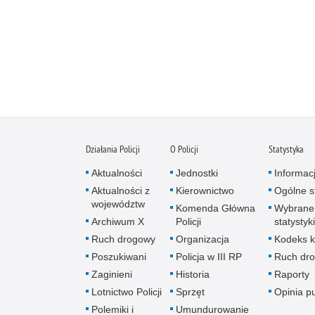
Działania Policji
O Policji
Statystyka
Aktualności
Jednostki
Informac
Aktualności z
Kierownictwo
Ogólne st
województw
Komenda Główna
Wybrane
Archiwum X
Policji
statystyki
Ruch drogowy
Organizacja
Kodeks k
Poszukiwani
Policja w III RP
Ruch dr
Zaginieni
Historia
Raporty
Lotnictwo Policji
Sprzęt
Opinia p
Polemiki i
Umundurowanie