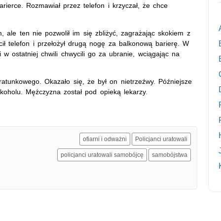
rierce. Rozmawiał przez telefon i krzyczał, że chce
ale ten nie pozwolił im się zbliżyć, zagrażając skokiem z
 telefon i przełożył drugą nogę za balkonową barierę. W
i i w ostatniej chwili chwycili go za ubranie, wciągając na
ratunkowego. Okazało się, że był on nietrzeźwy. Późniejsze
koholu. Mężczyzna został pod opieką lekarzy.
ofiarni i odważni
Policjanci uratowali
policjanci uratowali samobójcę
samobójstwa