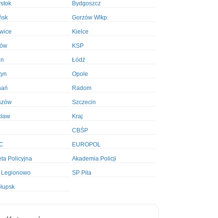
ystok
Bydgoszcz
ńsk
Gorzów Wlkp.
wice
Kielce
ków
KSP
in
Łódź
tyn
Opole
nań
Radom
szów
Szczecin
cław
Kraj
CBŚP
C
EUROPOL
ta Policyjna
Akademia Policji
 Legionowo
SP Piła
łupsk