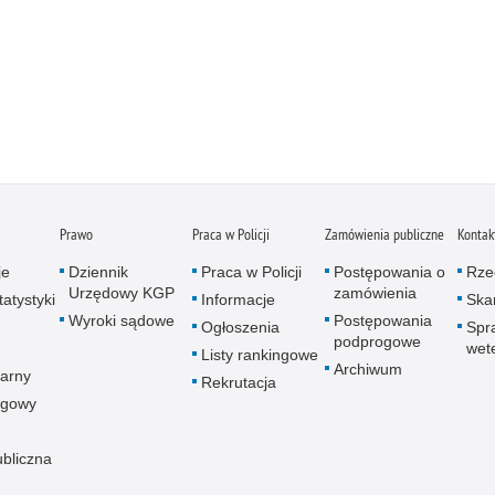
Prawo
Praca w Policji
Zamówienia publiczne
Kontak
je
Dziennik
Praca w Policji
Postępowania o
Rze
Urzędowy KGP
zamówienia
atystyki
Informacje
Skar
Wyroki sądowe
Postępowania
Ogłoszenia
Spr
podprogowe
wet
Listy rankingowe
Archiwum
arny
Rekrutacja
ogowy
ubliczna