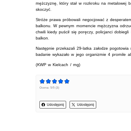
mężczyznę, który stał w rozkroku na metalowej ba
skoczyć.
Stróże prawa próbowali negocjować z desperatem, 
balkonu. W pewnym momencie mężczyzna odrzucił
chwili kiedy puścił się poręczy, policjanci dobiegl
balkon.
Następnie przekazali 29-latka załodze pogotowia 
badanie wykazało w jego organizmie 4 promile al
(KWP w Kielcach / mg)
Ocena: 5/5 (3)
Udostępnij
Udostępnij