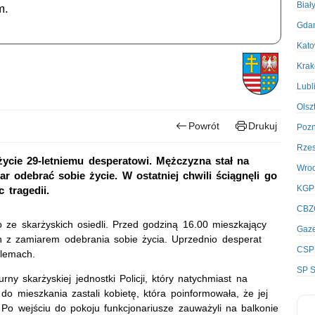
Biał
m.
Gda
Kato
Kra
Lubl
Olsz
Powrót
Drukuj
Poz
Rze
życie 29-letniemu desperatowi. Mężczyzna stał na
Wro
ar odebrać sobie życie. W ostatniej chwili ściągnęli go
KGP
 tragedii.
CBZ
 ze skarżyskich osiedli. Przed godziną 16.00 mieszkający
Gaze
on z zamiarem odebrania sobie życia. Uprzednio desperat
CSP
blemach.
SP S
ny skarżyskiej jednostki Policji, który natychmiast na
 do mieszkania zastali kobietę, która poinformowała, że jej
. Po wejściu do pokoju funkcjonariusze zauważyli na balkonie