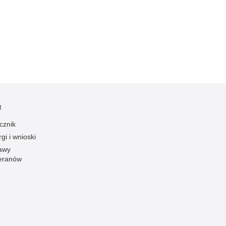
Kradzieże z włamaniem
Kultura
Logistyka, wyposażenie
Materiały wybuchowe
Nagrodzeni policjanci
Napady na banki
Napady na taksówkarzy
t
Napady na tiry
cznik
Nielegalny handel farmaceutykami
gi i wnioski
Nietrzeźwi kierujący
awy
eranów
Nietrzeźwi opiekunowie
Nietrzeźwi pracownicy
Niszczenie mienia
Nowoczesne technologie w pracy Policji
Odpowiedzialność majątkowa Policji