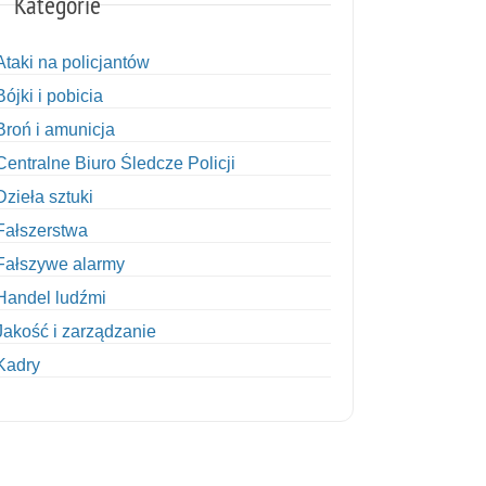
Kategorie
Ataki na policjantów
Bójki i pobicia
Broń i amunicja
Centralne Biuro Śledcze Policji
Dzieła sztuki
Fałszerstwa
Fałszywe alarmy
Handel ludźmi
Jakość i zarządzanie
Kadry
Kobiety w Policji
Korupcja
Kradzież