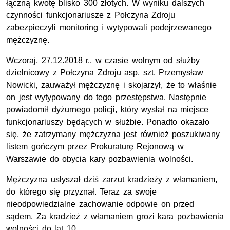
łączną kwotę blisko 300 złotych. W wyniku dalszych
czynności funkcjonariusze z Połczyna Zdroju
zabezpieczyli monitoring i wytypowali podejrzewanego
mężczyznę.
Wczoraj, 27.12.2018 r., w czasie wolnym od służby
dzielnicowy z Połczyna Zdroju asp. szt. Przemysław
Nowicki, zauważył mężczyznę i skojarzył, że to właśnie
on jest wytypowany do tego przestępstwa. Następnie
powiadomił dyżurnego policji, który wysłał na miejsce
funkcjonariuszy będących w służbie. Ponadto okazało
się, że zatrzymany mężczyzna jest również poszukiwany
listem gończym przez Prokuraturę Rejonową w
Warszawie do obycia kary pozbawienia wolności.
Mężczyzna usłyszał dziś zarzut kradzieży z włamaniem,
do którego się przyznał. Teraz za swoje
nieodpowiedzialne zachowanie odpowie on przed
sądem. Za kradzież z włamaniem grozi kara pozbawienia
wolności do lat 10.