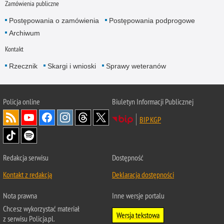
Zamówienia publiczne
Postępowania o zamówienia
Postępowania podprogowe
Archiwum
Kontakt
Rzecznik
Skargi i wnioski
Sprawy weteranów
Policja
online
Biuletyn Informacji Publicznej
BIP KGP
Redakcja serwisu
Dostępność
Kontakt z redakcją
Deklaracja dostępności
Nota prawna
Inne wersje portalu
Chcesz wykorzystać materiał
Wersja tekstowa
z serwisu Policja.pl.