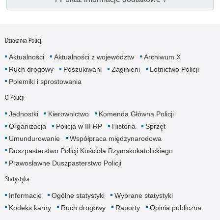
Działania Policji
Aktualności
Aktualności z województw
Archiwum X
Ruch drogowy
Poszukiwani
Zaginieni
Lotnictwo Policji
Polemiki i sprostowania
O Policji
Jednostki
Kierownictwo
Komenda Główna Policji
Organizacja
Policja w III RP
Historia
Sprzęt
Umundurowanie
Współpraca międzynarodowa
Duszpasterstwo Policji Kościoła Rzymskokatolickiego
Prawosławne Duszpasterstwo Policji
Statystyka
Informacje
Ogólne statystyki
Wybrane statystyki
Kodeks karny
Ruch drogowy
Raporty
Opinia publiczna