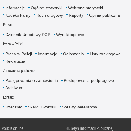
Informacje
Ogólne statystyki
Wybrane statystyki
Kodeks karny
Ruch drogowy
Raporty
Opinia publiczna
Prawo
Dziennik Urzędowy KGP
Wyroki sądowe
Praca w Policji
Praca w Policji
Informacje
Ogłoszenia
Listy rankingowe
Rekrutacja
Zamówienia publiczne
Postępowania o zamówienia
Postępowania podprogowe
Archiwum
Kontakt
Rzecznik
Skargi i wnioski
Sprawy weteranów
Policja
online
Biuletyn Informacji Publicznej