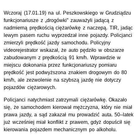
Wczoraj (17.01.19) na ul. Peszkowskiego w Grudziądzu
funkcjonariusze z „drogówki” zauważyli jadącą z
nadmierną prędkością ciężarówkę z naczepą. TIR, jadąc
lewym pasem ruchu wyprzedzał inne pojazdy. Policjanci
zmierzyli prędkość jazdy samochodu. Policyjny
videorejestrator wskazał, że auto pędziło w obszarze
zabudowanym z prędkością 91 km/h. Wprawdzie w
miejscu dokonania przez funkcjonariuszy pomiaru
prędkość jest podwyższona znakiem drogowym do 80
km/h, ale zezwolenie na szybszą jazdę nie dotyczy
pojazdów ciężarowych.
Policjanci natychmiast zatrzymali ciężarówkę. Okazało
się, że samochodem kierował mężczyzna, który nie miał
prawa jazdy, a sąd zakazał mu prowadzić auta. 50–latek
już wcześniej miał konflikt z prawem, gdyż dopuścił się
kierowania pojazdem mechanicznym po alkoholu.