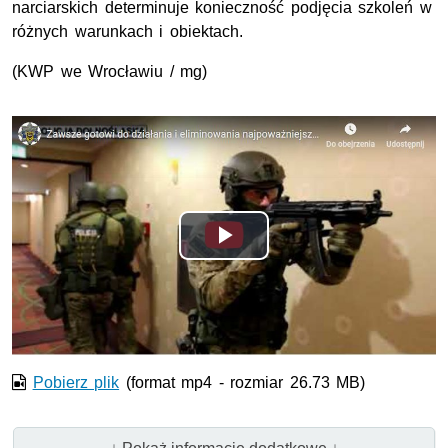
narciarskich determinuje konieczność podjęcia szkoleń w
różnych warunkach i obiektach.
(KWP we Wrocławiu / mg)
Opis filmu: Dolnośląski Samodzielny Pododdział Antyterrory
Odtwórz
wideo
Pobierz plik
(format mp4 - rozmiar 26.73 MB)