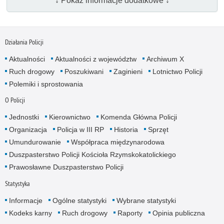
↓ Pokaż informacje dodatkowe ↓
Działania Policji
Aktualności
Aktualności z województw
Archiwum X
Ruch drogowy
Poszukiwani
Zaginieni
Lotnictwo Policji
Polemiki i sprostowania
O Policji
Jednostki
Kierownictwo
Komenda Główna Policji
Organizacja
Policja w III RP
Historia
Sprzęt
Umundurowanie
Współpraca międzynarodowa
Duszpasterstwo Policji Kościoła Rzymskokatolickiego
Prawosławne Duszpasterstwo Policji
Statystyka
Informacje
Ogólne statystyki
Wybrane statystyki
Kodeks karny
Ruch drogowy
Raporty
Opinia publiczna