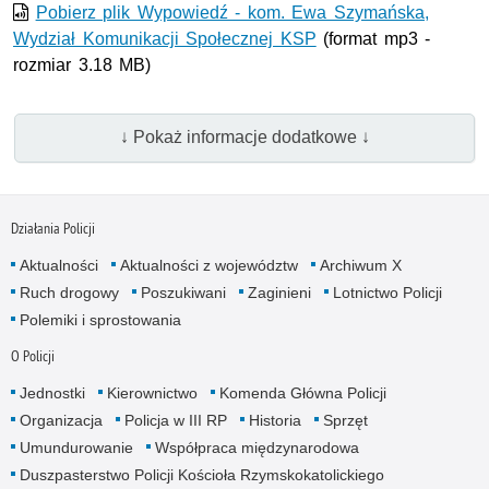
wideo
Pobierz plik Wypowiedź - kom. Ewa Szymańska,
Wydział Komunikacji Społecznej KSP
(format mp3 -
rozmiar 3.18 MB)
↓ Pokaż informacje dodatkowe ↓
Działania Policji
Aktualności
Aktualności z województw
Archiwum X
Ruch drogowy
Poszukiwani
Zaginieni
Lotnictwo Policji
Polemiki i sprostowania
O Policji
Jednostki
Kierownictwo
Komenda Główna Policji
Organizacja
Policja w III RP
Historia
Sprzęt
Umundurowanie
Współpraca międzynarodowa
Duszpasterstwo Policji Kościoła Rzymskokatolickiego