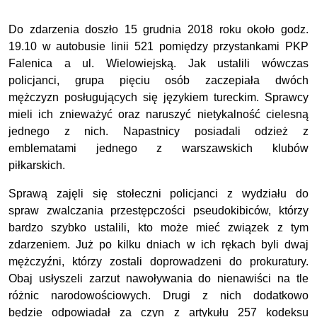
Do zdarzenia doszło 15 grudnia 2018 roku około godz.
19.10 w autobusie linii 521 pomiędzy przystankami PKP
Falenica a ul. Wielowiejską. Jak ustalili wówczas
policjanci, grupa pięciu osób zaczepiała dwóch
mężczyzn posługujących się językiem tureckim. Sprawcy
mieli ich znieważyć oraz naruszyć nietykalność cielesną
jednego z nich. Napastnicy posiadali odzież z
emblematami jednego z warszawskich klubów
piłkarskich.
Sprawą zajęli się stołeczni policjanci z wydziału do
spraw zwalczania przestępczości pseudokibiców, którzy
bardzo szybko ustalili, kto może mieć związek z tym
zdarzeniem. Już po kilku dniach w ich rękach byli dwaj
mężczyźni, którzy zostali doprowadzeni do prokuratury.
Obaj usłyszeli zarzut nawoływania do nienawiści na tle
różnic narodowościowych. Drugi z nich dodatkowo
będzie odpowiadał za czyn z artykułu 257 kodeksu