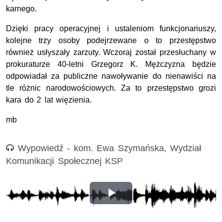
karnego.
Dzięki pracy operacyjnej i ustaleniom funkcjonariuszy,
kolejne trzy osoby podejrzewane o to przestępstwo
również usłyszały zarzuty. Wczoraj został przesłuchany w
prokuraturze 40-letni Grzegorz K. Mężczyzna będzie
odpowiadał za publiczne nawoływanie do nienawiści na
tle różnic narodowościowych. Za to przestępstwo grozi
kara do 2 lat więzienia.
mb
Nagranie audio
Wypowiedź - kom. Ewa Szymańska, Wydział
Komunikacji Społecznej KSP
Opis nagrania: Wypowiedź - kom. Ewa Szymańska, Wydzia
Odtwórz