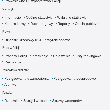
Prawosławne Duszpasterstwo Policji
Statystyka
Informacje
Ogólne statystyki
Wybrane statystyki
Kodeks karny
Ruch drogowy
Raporty
Opinia publiczna
Prawo
Dziennik Urzędowy KGP
Wyroki sądowe
Praca w Policji
Praca w Policji
Informacje
Ogłoszenia
Listy rankingowe
Rekrutacja
Zamówienia publiczne
Postępowania o zamówienia
Postępowania podprogowe
Archiwum
Kontakt
Rzecznik
Skargi i wnioski
Sprawy weteranów