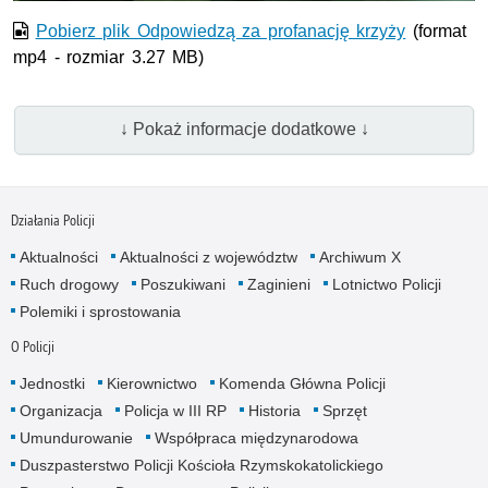
Pobierz plik Odpowiedzą za profanację krzyży
(format
mp4 - rozmiar 3.27 MB)
↓ Pokaż informacje dodatkowe ↓
Działania Policji
Aktualności
Aktualności z województw
Archiwum X
Ruch drogowy
Poszukiwani
Zaginieni
Lotnictwo Policji
Polemiki i sprostowania
O Policji
Jednostki
Kierownictwo
Komenda Główna Policji
Organizacja
Policja w III RP
Historia
Sprzęt
Umundurowanie
Współpraca międzynarodowa
Duszpasterstwo Policji Kościoła Rzymskokatolickiego