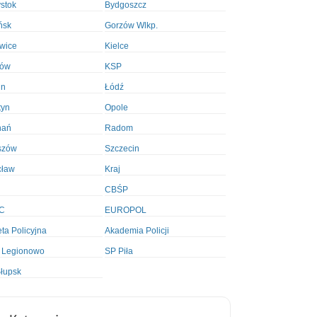
ystok
Bydgoszcz
ńsk
Gorzów Wlkp.
wice
Kielce
ków
KSP
in
Łódź
tyn
Opole
nań
Radom
szów
Szczecin
cław
Kraj
CBŚP
C
EUROPOL
ta Policyjna
Akademia Policji
 Legionowo
SP Piła
łupsk