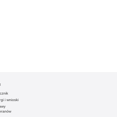
Kradzieże z włamaniem
Kultura
Logistyka, wyposażenie
Materiały wybuchowe
Nagrodzeni policjanci
Napady na banki
Napady na taksówkarzy
Napady na tiry
Nielegalny handel farmaceutykami
Nietrzeźwi kierujący
t
Nietrzeźwi opiekunowie
Nietrzeźwi pracownicy
cznik
gi i wnioski
Niszczenie mienia
awy
Nowoczesne technologie w pracy Policji
eranów
Odpowiedzialność majątkowa Policji