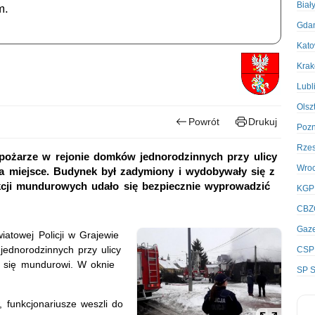
Biał
m.
Gda
Kato
Kra
Lubl
Olsz
Powrót
Drukuj
Poz
Rze
 pożarze w rejonie domków jednorodzinnych przy ulicy
Wro
na miejsce. Budynek był zadymiony i wydobywały się z
akcji mundurowych udało się bezpiecznie wyprowadzić
KGP
CBZ
Gaze
atowej Policji w Grajewie
ednorodzinnych przy ulicy
CSP
i się mundurowi. W oknie
SP S
 funkcjonariusze weszli do