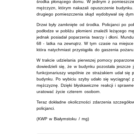
środka płonącego domu. W jednym z pomieszczeń 
mężczyzn, którym nakazali opuszczenie budynku. 
drugiego pomieszczenia skąd wydobywał się dym
Drzwi były zamknięte od środka. Policjanci po p
podłodze w pobliżu płomieni znaleźli leżącego m
jednak posiadał poparzenia twarzy i dłoni. Mundu
68 - latka na zewnątrz. W tym czasie na miejsce 
która natychmiast przystąpiła do gaszenia pożaru
W trakcie udzielania pierwszej pomocy poparzone
dowiedzieli się, że w budynku pozostała jeszcze
funkcjonariuszy wspólnie ze strażakiem udał się
budynku. Po wybiciu szyby udało się wyciągnąć 
mężczyznę. Dzięki błyskawiczne reakcji i sprawne
uratować życie czterem osobom.
Teraz dokładne okoliczności zdarzenia szczegóło
policjanci.
(KWP w Białymstoku / mg)