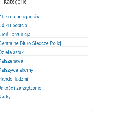
Kategorie
Ataki na policjantów
Bójki i pobicia
Broń i amunicja
Centralne Biuro Śledcze Policji
Dzieła sztuki
Fałszerstwa
Fałszywe alarmy
Handel ludźmi
Jakość i zarządzanie
Kadry
Kobiety w Policji
Korupcja
Kradzież