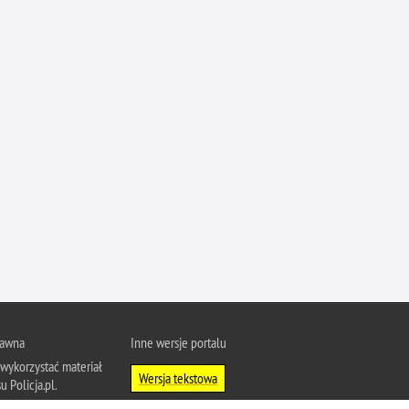
Ofiarni i odważni
Opinia publiczna
Oszustwa
Pedofilia, pornografia dziecięca
Piractwo przemysłowe
Podrabianie znaków towarowych
Pogryzienia przez psy
Polemiki i sprostowania
Policja inaczej
Policjant z pasją
Porwania
Pożary i podpalenia
rawna
Inne wersje portalu
wykorzystać materiał
Pranie brudnych pieniędzy
Wersja tekstowa
u Policja.pl.
Prawa człowieka