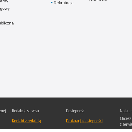
arny
Rekrutacja
ogowy
ubliczna
znej
Redakcja serwisu
Dostępność
Nota p
Chcesz 
Kontakt z redakcją
Deklaracja dostępności
z serwis