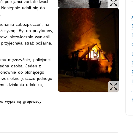
policjanci zastali dwóch
Następnie udali się do
.
okonaniu zabezpieczeń, na
ężczyznę. Był on przytomny,
rowi niezwłocznie wynieśli
przyjechała straż pożarna,
.
mu mężczyźnie, policjanci
 jedna osoba. Jeden z
 ponownie do płonącego
przez okno jeszcze jednego
mu działaniu udało się
wo wyjaśnią grajewscy