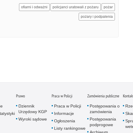
ofiarni i odważni
policjanci uratowali z pożaru
pożar
pożary i podpalenia
Prawo
Praca w Policji
Zamówienia publiczne
Kontak
je
Dziennik
Praca w Policji
Postępowania o
Rze
Urzędowy KGP
zamówienia
atystyki
Informacje
Skar
Wyroki sądowe
Postępowania
Ogłoszenia
Spr
podprogowe
wet
Listy rankingowe
Archiwum