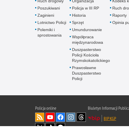
Ruch drogowy
Organizacja
Kodeks k
Poszukiwani
Policja w III RP
Ruch dr
Zaginieni
Historia
Raporty
Lotnictwo Policji
Sprzęt
Opinia p
Polemiki i
Umundurowanie
sprostowania
Współpraca
międzynarodowa
Duszpasterstwo
Policji Kościoła
Rzymskokatolickiego
Prawosławne
Duszpasterstwo
Policji
Policja
online
Biuletyn Informacji Public
BIP KGP