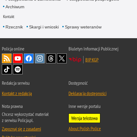
Archiwum
Kontakt
Rzecznik
Skargi i wnioski
Sprawy weteranów
Policja
online
Biuletyn Informacji Publicznej
BIP KGP
Redakcja serwisu
Dostępność
Kontakt z redakcją
Deklaracja dostępności
Nota prawna
Inne wersje portalu
Chcesz wykorzystać materiał
Wersja tekstowa
z serwisu Policja.pl.
About Polish Police
Zapoznaj się z zasadami