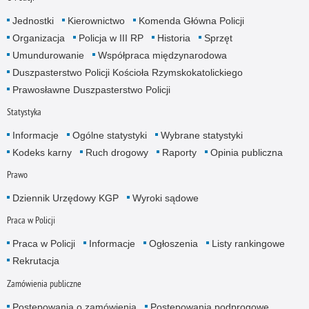
Jednostki
Kierownictwo
Komenda Główna Policji
Organizacja
Policja w III RP
Historia
Sprzęt
Umundurowanie
Współpraca międzynarodowa
Duszpasterstwo Policji Kościoła Rzymskokatolickiego
Prawosławne Duszpasterstwo Policji
Statystyka
Informacje
Ogólne statystyki
Wybrane statystyki
Kodeks karny
Ruch drogowy
Raporty
Opinia publiczna
Prawo
Dziennik Urzędowy KGP
Wyroki sądowe
Praca w Policji
Praca w Policji
Informacje
Ogłoszenia
Listy rankingowe
Rekrutacja
Zamówienia publiczne
Postępowania o zamówienia
Postępowania podprogowe