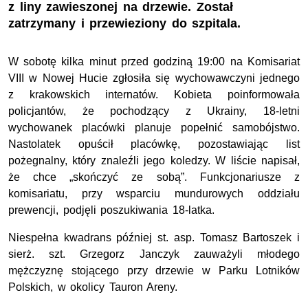
z liny zawieszonej na drzewie. Został
zatrzymany i przewieziony do szpitala.
W sobotę kilka minut przed godziną 19:00 na Komisariat
VIII w Nowej Hucie zgłosiła się wychowawczyni jednego
z krakowskich internatów. Kobieta poinformowała
policjantów, że pochodzący z Ukrainy, 18-letni
wychowanek placówki planuje popełnić samobójstwo.
Nastolatek opuścił placówkę, pozostawiając list
pożegnalny, który znaleźli jego koledzy. W liście napisał,
że chce „skończyć ze sobą”. Funkcjonariusze z
komisariatu, przy wsparciu mundurowych oddziału
prewencji, podjęli poszukiwania 18-latka.
Niespełna kwadrans później st. asp. Tomasz Bartoszek i
sierż. szt. Grzegorz Janczyk zauważyli młodego
mężczyznę stojącego przy drzewie w Parku Lotników
Polskich, w okolicy Tauron Areny.