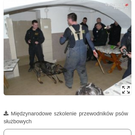
Film
Międzynarodowe szkolenie przewodników psów
służbowych
Opis filmu: Międzynarodowe szkolenie przewodników psów