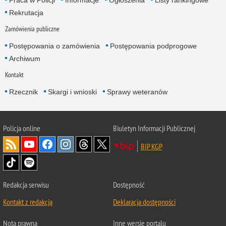
Praca w Policji
Informacje
Ogłoszenia
Listy rankingowe
Rekrutacja
Zamówienia publiczne
Postępowania o zamówienia
Postępowania podprogowe
Archiwum
Kontakt
Rzecznik
Skargi i wnioski
Sprawy weteranów
Policja
online
Biuletyn Informacji Publicznej
BIP KGP
Redakcja serwisu
Dostępność
Kontakt z redakcją
Deklaracja dostępności
Nota prawna
Inne wersje portalu