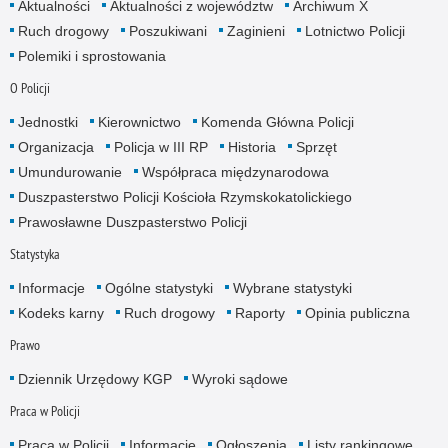
Aktualności
Aktualności z województw
Archiwum X
Ruch drogowy
Poszukiwani
Zaginieni
Lotnictwo Policji
Polemiki i sprostowania
O Policji
Jednostki
Kierownictwo
Komenda Główna Policji
Organizacja
Policja w III RP
Historia
Sprzęt
Umundurowanie
Współpraca międzynarodowa
Duszpasterstwo Policji Kościoła Rzymskokatolickiego
Prawosławne Duszpasterstwo Policji
Statystyka
Informacje
Ogólne statystyki
Wybrane statystyki
Kodeks karny
Ruch drogowy
Raporty
Opinia publiczna
Prawo
Dziennik Urzędowy KGP
Wyroki sądowe
Praca w Policji
Praca w Policji
Informacje
Ogłoszenia
Listy rankingowe