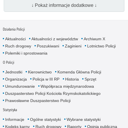
↓ Pokaż informacje dodatkowe ↓
Działania Policji
Aktualności
Aktualności z województw
Archiwum X
Ruch drogowy
Poszukiwani
Zaginieni
Lotnictwo Policji
Polemiki i sprostowania
O Policji
Jednostki
Kierownictwo
Komenda Główna Policji
Organizacja
Policja w III RP
Historia
Sprzęt
Umundurowanie
Współpraca międzynarodowa
Duszpasterstwo Policji Kościoła Rzymskokatolickiego
Prawosławne Duszpasterstwo Policji
Statystyka
Informacje
Ogólne statystyki
Wybrane statystyki
Kodeks karny
Ruch drogowy
Raporty
Opinia publiczna