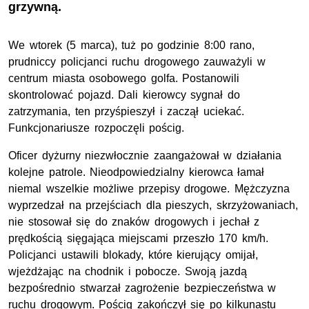
grzywną.
We wtorek (5 marca), tuż po godzinie 8:00 rano,
prudniccy policjanci ruchu drogowego zauważyli w
centrum miasta osobowego golfa. Postanowili
skontrolować pojazd. Dali kierowcy sygnał do
zatrzymania, ten przyśpieszył i zaczął uciekać.
Funkcjonariusze rozpoczęli pościg.
Oficer dyżurny niezwłocznie zaangażował w działania
kolejne patrole. Nieodpowiedzialny kierowca łamał
niemal wszelkie możliwe przepisy drogowe. Mężczyzna
wyprzedzał na przejściach dla pieszych, skrzyżowaniach,
nie stosował się do znaków drogowych i jechał z
prędkością sięgająca miejscami przeszło 170 km/h.
Policjanci ustawili blokady, które kierujący omijał,
wjeżdżając na chodnik i pobocze. Swoją jazdą
bezpośrednio stwarzał zagrożenie bezpieczeństwa w
ruchu drogowym. Pościg zakończył się po kilkunastu