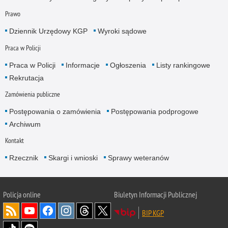
Prawo
Dziennik Urzędowy KGP
Wyroki sądowe
Praca w Policji
Praca w Policji
Informacje
Ogłoszenia
Listy rankingowe
Rekrutacja
Zamówienia publiczne
Postępowania o zamówienia
Postępowania podprogowe
Archiwum
Kontakt
Rzecznik
Skargi i wnioski
Sprawy weteranów
Policja
online
Biuletyn Informacji Publicznej
BIP KGP