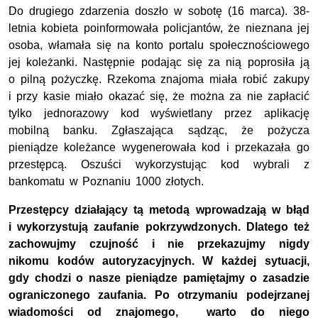
Do drugiego zdarzenia doszło w sobotę (16 marca). 38-
letnia kobieta poinformowała policjantów, że nieznana jej
osoba, włamała się na konto portalu społecznościowego
jej koleżanki. Następnie podając się za nią poprosiła ją
o pilną pożyczkę. Rzekoma znajoma miała robić zakupy
i przy kasie miało okazać się, że można za nie zapłacić
tylko jednorazowy kod wyświetlany przez aplikację
mobilną banku. Zgłaszająca sądząc, że pożycza
pieniądze koleżance wygenerowała kod i przekazała go
przestępcą. Oszuści wykorzystując kod wybrali z
bankomatu w Poznaniu 1000 złotych.
Przestępcy działający tą metodą wprowadzają w błąd
i wykorzystują zaufanie pokrzywdzonych. Dlatego też
zachowujmy czujność i nie przekazujmy nigdy
nikomu kodów autoryzacyjnych. W każdej sytuacji,
gdy chodzi o nasze pieniądze pamiętajmy o zasadzie
ograniczonego zaufania. Po otrzymaniu podejrzanej
wiadomości od znajomego, warto do niego