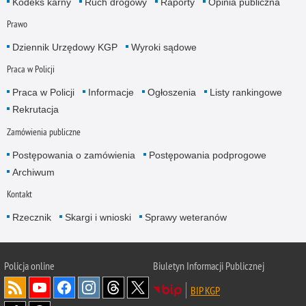
Kodeks karny
Ruch drogowy
Raporty
Opinia publiczna
Prawo
Dziennik Urzędowy KGP
Wyroki sądowe
Praca w Policji
Praca w Policji
Informacje
Ogłoszenia
Listy rankingowe
Rekrutacja
Zamówienia publiczne
Postępowania o zamówienia
Postępowania podprogowe
Archiwum
Kontakt
Rzecznik
Skargi i wnioski
Sprawy weteranów
Policja
online
Biuletyn Informacji Publicznej
BIP KGP