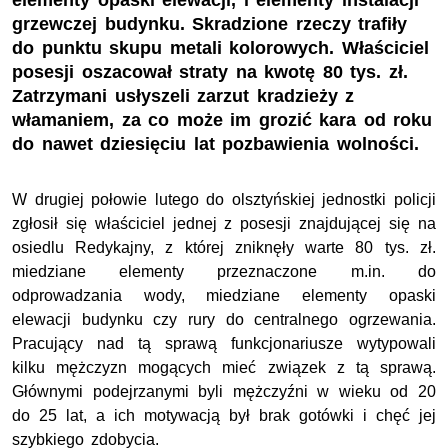
elementy opaski elewacji, i elementy instalacji
grzewczej budynku. Skradzione rzeczy trafiły
do punktu skupu metali kolorowych. Właściciel
posesji oszacował straty na kwotę 80 tys. zł.
Zatrzymani usłyszeli zarzut kradzieży z
włamaniem, za co może im grozić kara od roku
do nawet dziesięciu lat pozbawienia wolności.
W drugiej połowie lutego do olsztyńskiej jednostki policji
zgłosił się właściciel jednej z posesji znajdującej się na
osiedlu Redykajny, z której zniknęły warte 80 tys. zł.
miedziane elementy przeznaczone m.in. do
odprowadzania wody, miedziane elementy opaski
elewacji budynku czy rury do centralnego ogrzewania.
Pracujący nad tą sprawą funkcjonariusze wytypowali
kilku mężczyzn mogących mieć związek z tą sprawą.
Głównymi podejrzanymi byli mężczyźni w wieku od 20
do 25 lat, a ich motywacją był brak gotówki i chęć jej
szybkiego zdobycia.