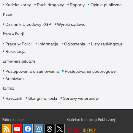
Kodeks karny
Ruch drogowy
Raporty
Opinia publiczna
Prawo
Dziennik Urzędowy KGP
Wyroki sądowe
Praca w Policji
Praca w Policji
Informacje
Ogłoszenia
Listy rankingowe
Rekrutacja
Zamówienia publiczne
Postępowania o zamówienia
Postępowania podprogowe
Archiwum
Kontakt
Rzecznik
Skargi i wnioski
Sprawy weteranów
Policja
online
Biuletyn Informacji Publicznej
BIP KGP