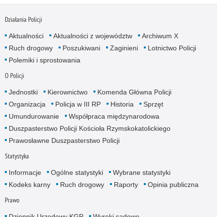
Działania Policji
Aktualności
Aktualności z województw
Archiwum X
Ruch drogowy
Poszukiwani
Zaginieni
Lotnictwo Policji
Polemiki i sprostowania
O Policji
Jednostki
Kierownictwo
Komenda Główna Policji
Organizacja
Policja w III RP
Historia
Sprzęt
Umundurowanie
Współpraca międzynarodowa
Duszpasterstwo Policji Kościoła Rzymskokatolickiego
Prawosławne Duszpasterstwo Policji
Statystyka
Informacje
Ogólne statystyki
Wybrane statystyki
Kodeks karny
Ruch drogowy
Raporty
Opinia publiczna
Prawo
Dziennik Urzędowy KGP
Wyroki sądowe