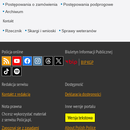
Postępowania o zamówienia
Postępowania podprogowe
Archiwum
Kontakt
Rzecznik
Skargi i wnioski
Sprawy weteranów
Policja
online
Biuletyn Informacji Publicznej
BIP KGP
Redakcja serwisu
Dostępność
Kontakt z redakcją
Deklaracja dostępności
Nota prawna
Inne wersje portalu
Chcesz wykorzystać materiał
Wersja tekstowa
z serwisu Policja.pl.
About Polish Police
Zapoznaj się z zasadami